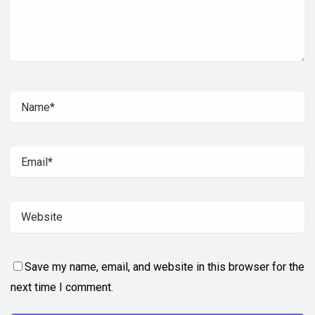
Save my name, email, and website in this browser for the
next time I comment.