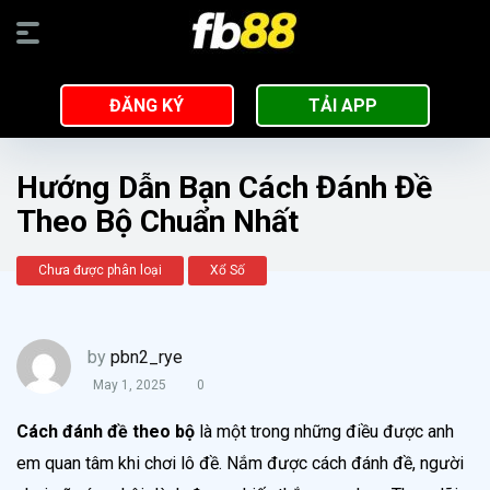
ĐĂNG KÝ
TẢI APP
Hướng Dẫn Bạn Cách Đánh Đề
Theo Bộ Chuẩn Nhất
Chưa được phân loại
Xổ Số
by
pbn2_rye
May 1, 2025
0
Cách đánh đề theo bộ
là một trong những điều được anh
em quan tâm khi chơi lô đề. Nắm được cách đánh đề, người