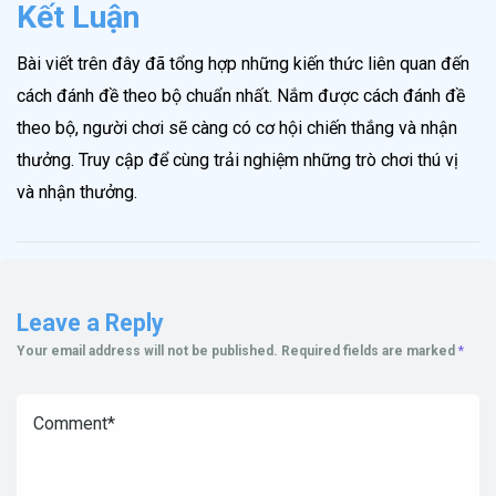
Kết Luận
Bài viết trên đây đã tổng hợp những kiến thức liên quan đến
cách đánh đề theo bộ chuẩn nhất. Nắm được cách đánh đề
theo bộ, người chơi sẽ càng có cơ hội chiến thắng và nhận
thưởng. Truy cập để cùng trải nghiệm những trò chơi thú vị
và nhận thưởng.
Leave a Reply
Your email address will not be published.
Required fields are marked
*