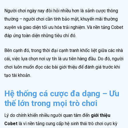
Người chơi ngày nay đòi hỏi nhiều hơn là sảnh cược thông
thường – người chơi cần tính bảo mật, khuyến mãi thường
xuyên và giao diện tối ưu hóa trải nghiệm. Và nền tảng Cobet
đáp ứng toàn diện những tiêu chí đó.
Bên cạnh đó, trong thời đại cạnh tranh khốc liệt giữa các nhà
cái, việc lựa chọn nơi uy tín là ưu tiên hàng đầu. Do đó, người
chơi luôn muốn đọc các bài giới thiệu để đánh giá trước khi
tạo tài khoản.
Hệ thống cá cược đa dạng – Ưu
thế lớn trong mọi trò chơi
Lý do chính khiến nhiều người quan tâm đến
giới thiệu
Cobet
là vì nền tảng cung cấp hệ sinh thái trò chơi cực kỳ