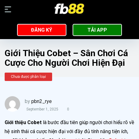
ĐĂNG KÝ
TẢI APP
Giới Thiệu Cobet – Sân Chơi Cá
Cược Cho Người Chơi Hiện Đại
Chưa được phân loại
by
pbn2_rye
September 1, 2025
0
Giới thiệu Cobet
là bước đầu tiên giúp người chơi hiểu rõ về
hệ sinh thái cá cược hiện đại với đầy đủ tính năng tiện ích,