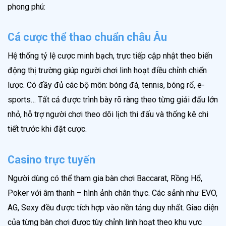
phong phú:
Cá cược thể thao chuẩn châu Âu
Hệ thống tỷ lệ cược minh bạch, trực tiếp cập nhật theo biến
động thị trường giúp người chơi linh hoạt điều chỉnh chiến
lược. Có đầy đủ các bộ môn: bóng đá, tennis, bóng rổ, e-
sports… Tất cả được trình bày rõ ràng theo từng giải đấu lớn
nhỏ, hỗ trợ người chơi theo dõi lịch thi đấu và thống kê chi
tiết trước khi đặt cược.
Casino trực tuyến
Người dùng có thể tham gia bàn chơi Baccarat, Rồng Hổ,
Poker với âm thanh – hình ảnh chân thực. Các sảnh như EVO,
AG, Sexy đều được tích hợp vào nền tảng duy nhất. Giao diện
của từng bàn chơi được tùy chỉnh linh hoạt theo khu vực