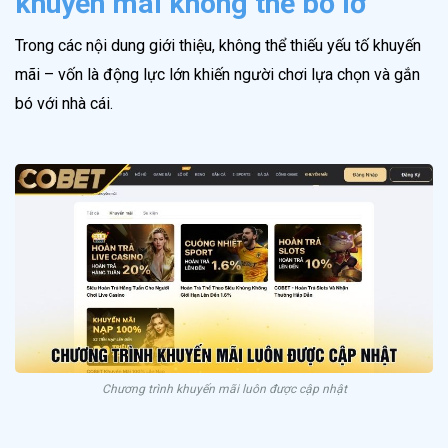
khuyến mãi không thể bỏ lỡ
Trong các nội dung giới thiệu, không thể thiếu yếu tố khuyến
mãi – vốn là động lực lớn khiến người chơi lựa chọn và gắn
bó với nhà cái.
Chương trình khuyến mãi luôn được cập nhật