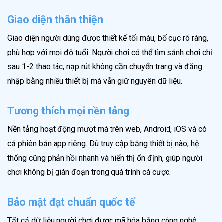
Giao diện thân thiện
Giao diện người dùng được thiết kế tối màu, bố cục rõ ràng,
phù hợp với mọi độ tuổi. Người chơi có thể tìm sảnh chơi chỉ
sau 1-2 thao tác, nạp rút không cần chuyển trang và đăng
nhập bằng nhiều thiết bị mà vẫn giữ nguyên dữ liệu.
Tương thích mọi nền tảng
Nền tảng hoạt động mượt mà trên web, Android, iOS và có
cả phiên bản app riêng. Dù truy cập bằng thiết bị nào, hệ
thống cũng phản hồi nhanh và hiển thị ổn định, giúp người
chơi không bị gián đoạn trong quá trình cá cược.
Bảo mật đạt chuẩn quốc tế
Tất cả dữ liệu người chơi được mã hóa bằng công nghệ