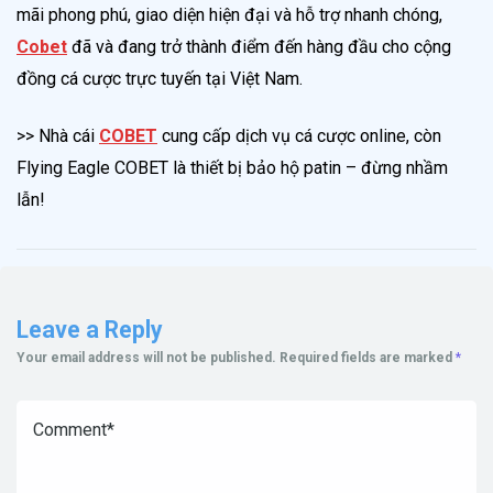
mãi phong phú, giao diện hiện đại và hỗ trợ nhanh chóng,
Cobet
đã và đang trở thành điểm đến hàng đầu cho cộng
đồng cá cược trực tuyến tại Việt Nam.
>> Nhà cái
COBET
cung cấp dịch vụ cá cược online, còn
Flying Eagle COBET là thiết bị bảo hộ patin – đừng nhầm
lẫn!
Leave a Reply
Your email address will not be published.
Required fields are marked
*