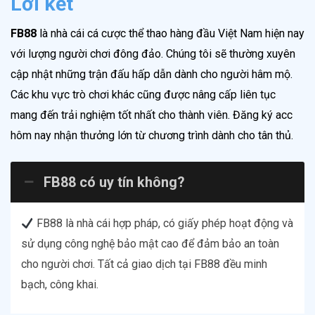
Lời kết
FB88
là nhà cái cá cược thể thao hàng đầu Việt Nam hiện nay
với lượng người chơi đông đảo. Chúng tôi sẽ thường xuyên
cập nhật những trận đấu hấp dẫn dành cho người hâm mộ.
Các khu vực trò chơi khác cũng được nâng cấp liên tục
mang đến trải nghiệm tốt nhất cho thành viên. Đăng ký acc
hôm nay nhận thưởng lớn từ chương trình dành cho tân thủ.
FB88 có uy tín không?
FB88 là nhà cái hợp pháp, có giấy phép hoạt động và
sử dụng công nghệ bảo mật cao để đảm bảo an toàn
cho người chơi. Tất cả giao dịch tại FB88 đều minh
bạch, công khai.