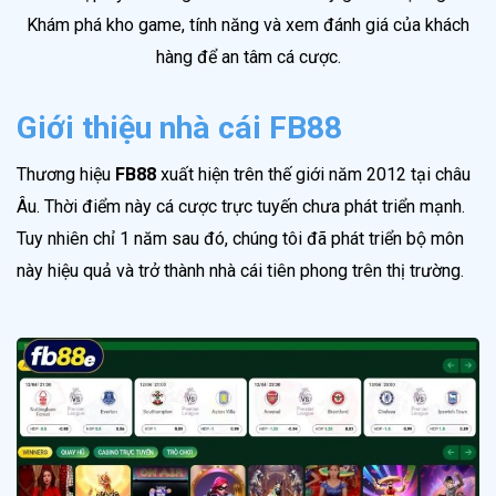
Khám phá kho game, tính năng và xem đánh giá của khách
hàng để an tâm cá cược.
Giới thiệu nhà cái FB88
Thương hiệu
FB88
xuất hiện trên thế giới năm 2012 tại châu
Âu. Thời điểm này cá cược trực tuyến chưa phát triển mạnh.
Tuy nhiên chỉ 1 năm sau đó, chúng tôi đã phát triển bộ môn
này hiệu quả và trở thành nhà cái tiên phong trên thị trường.