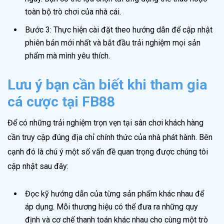
toàn bộ trò chơi của nhà cái.
Bước 3: Thực hiện cài đặt theo hướng dẫn để cập nhật
phiên bản mới nhất và bắt đầu trải nghiệm mọi sản
phẩm mà mình yêu thích.
Lưu ý bạn cần biết khi tham gia
cá cược tại FB88
Để có những trải nghiệm trọn vẹn tại sân chơi khách hàng
cần truy cập đúng địa chỉ chính thức của nhà phát hành. Bên
cạnh đó là chú ý một số vấn đề quan trọng được chúng tôi
cập nhật sau đây:
Đọc kỹ hướng dẫn của từng sản phẩm khác nhau để
áp dụng. Mỗi thương hiệu có thể đưa ra những quy
định và cơ chế thanh toán khác nhau cho cùng một trò