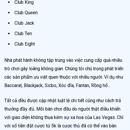
Club King
Club Queen
Club Jack
Club Ten
Club Eight
Nhà phát hành không tập trung vào việc cung cấp quá nhiều
trò chơi gây loãng không gian. Chúng tôi chú trọng phát triển
các sản phẩm ưu việt quen thuộc với nhiều người. Ví dụ như
Baccarat, Blackjack, Sicbo, Xóc đĩa, Fantan, Rồng hổ…
Tất cả đều được cập nhật luật lệ chi tiết cũng như cách trả
thưởng đầy đủ. Mỗi bàn chơi đều do người thật điều khiển
với giao diện không thua kém sự xa hoa của Las Vegas. Chỉ
với số tiền đặt cược từ 5k là cược thủ đã có thể vào bàn.