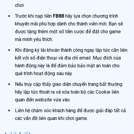
chơi.
Trước khi nạp tiền
FB88
hãy lựa chọn chương trình
khuyến mãi phù hợp dành cho thành viên mới. Bạn sẽ
được tặng thêm một số tiền cược để đặt cho game
mà mình yêu thích.
Khi đăng ký tài khoản thành công ngay lập tức cần liên
kết với số điện thoại và địa chỉ email. Mục đích của
hành động này là để đảm bảo bảo mật an toàn cho
quá trình hoạt động sau này.
Nếu truy cập thấy giao diện chuyển trang bất thường
hãy lập tức thoát ra và xóa toàn bộ các Cookie liên
quan đến website vừa vào.
Liên hệ chăm sóc khách hàng để được giải đáp tất cả
các vấn đề liên quan khi chơi game.