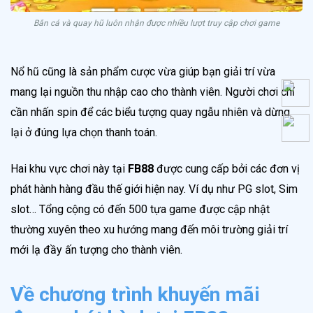
Bắn cá và quay hũ luôn nhận được nhiều lượt truy cập chơi game
Nổ hũ cũng là sản phẩm cược vừa giúp bạn giải trí vừa
mang lại nguồn thu nhập cao cho thành viên. Người chơi chỉ
cần nhấn spin để các biểu tượng quay ngẫu nhiên và dừng
lại ở đúng lựa chọn thanh toán.
Hai khu vực chơi này tại
FB88
được cung cấp bởi các đơn vị
phát hành hàng đầu thế giới hiện nay. Ví dụ như PG slot, Sim
slot… Tổng cộng có đến 500 tựa game được cập nhật
thường xuyên theo xu hướng mang đến môi trường giải trí
mới lạ đầy ấn tượng cho thành viên.
Về chương trình khuyến mãi