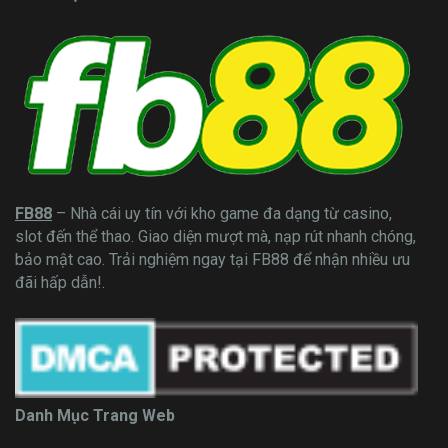
FB88
– Nhà cái uy tín với kho game đa dạng từ casino,
slot đến thể thao. Giao diện mượt mà, nạp rút nhanh chóng,
bảo mật cao. Trải nghiệm ngay tại FB88 để nhận nhiều ưu
đãi hấp dẫn!.
Danh Mục Trang Web