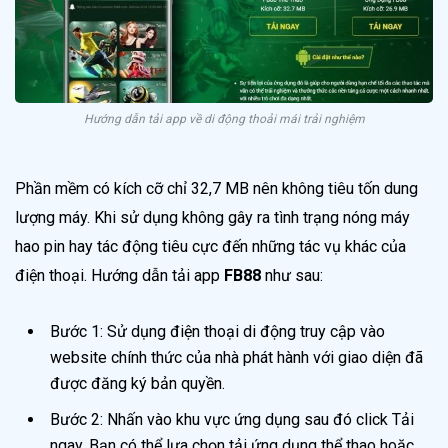
Hướng dẫn tải app về di động thoải mái trải nghiệm
Phần mềm có kích cỡ chỉ 32,7 MB nên không tiêu tốn dung
lượng máy. Khi sử dụng không gây ra tình trạng nóng máy
hao pin hay tác động tiêu cực đến những tác vụ khác của
điện thoại. Hướng dẫn tải app
FB88
như sau:
Bước 1: Sử dụng điện thoại di động truy cập vào
website chính thức của nhà phát hành với giao diện đã
được đăng ký bản quyền.
Bước 2: Nhấn vào khu vực ứng dụng sau đó click Tải
ngay. Bạn có thể lựa chọn tải ứng dụng thể thao hoặc