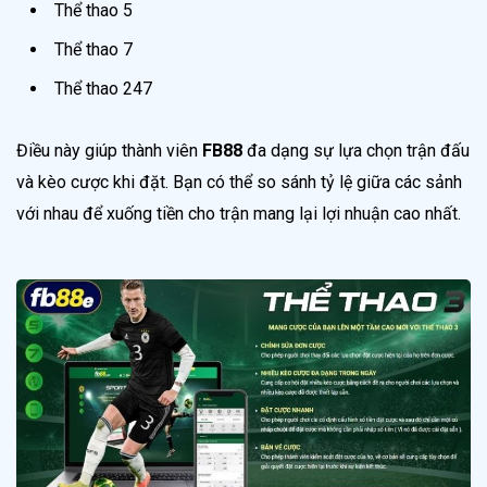
Thể thao 5
Thể thao 7
Thể thao 247
Điều này giúp thành viên
FB88
đa dạng sự lựa chọn trận đấu
và kèo cược khi đặt. Bạn có thể so sánh tỷ lệ giữa các sảnh
với nhau để xuống tiền cho trận mang lại lợi nhuận cao nhất.