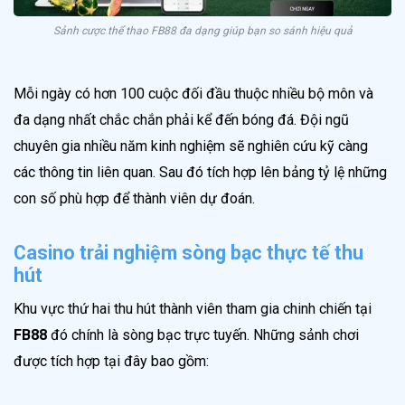
Sảnh cược thể thao FB88 đa dạng giúp bạn so sánh hiệu quả
Mỗi ngày có hơn 100 cuộc đối đầu thuộc nhiều bộ môn và
đa dạng nhất chắc chắn phải kể đến bóng đá. Đội ngũ
chuyên gia nhiều năm kinh nghiệm sẽ nghiên cứu kỹ càng
các thông tin liên quan. Sau đó tích hợp lên bảng tỷ lệ những
con số phù hợp để thành viên dự đoán.
Casino trải nghiệm sòng bạc thực tế thu
hút
Khu vực thứ hai thu hút thành viên tham gia chinh chiến tại
FB88
đó chính là sòng bạc trực tuyến. Những sảnh chơi
được tích hợp tại đây bao gồm: