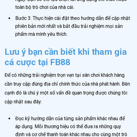
toàn bộ trò chơi của nhà cái.
Bước 3: Thực hiện cài đặt theo hướng dẫn để cập nhật
phiên bản mới nhất và bắt đầu trải nghiệm mọi sản
phẩm mà mình yêu thích.
Lưu ý bạn cần biết khi tham gia
cá cược tại FB88
Để có những trải nghiệm trọn vẹn tại sân chơi khách hàng
cần truy cập đúng địa chỉ chính thức của nhà phát hành. Bên
cạnh đó là chú ý một số vấn đề quan trọng được chúng tôi
cập nhật sau đây:
Đọc kỹ hướng dẫn của từng sản phẩm khác nhau để
áp dụng. Mỗi thương hiệu có thể đưa ra những quy
định và cơ chế thanh toán khác nhau cho cùng một trò