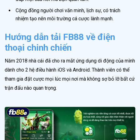
Cộng đồng người chơi văn minh, lịch sự, có trách
nhiệm tạo nên môi trường cá cược lành mạnh.
Hướng dẫn tải FB88 về điện
thoại chinh chiến
Năm 2018 nhà cái đã cho ra mắt ứng dụng di động của mình
dành cho 2 hệ điều hành iOS và Android. Thành viên có thể
tham gia đặt cược mọi lúc mọi nơi mà không sợ bỏ lỡ bất cứ
trận đấu nào quan trọng.