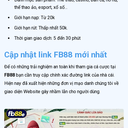
thể thao ảo, esport, xổ số…
Giới hạn nạp: Từ 20k
Giới hạn rút: Thấp nhất 50k.
Thời gian giao dịch: 5 đến 30 phút
Cập nhật link FB88 mới nhất
Để có những trải nghiệm an toàn khi tham gia cá cược tại
FB88
bạn cần truy cập chính xác đường link của nhà cái.
Hiện nay đã xuất hiện những đơn vị mạo danh chúng tôi về
giao diện Website gây nhầm lẫn cho người dùng.