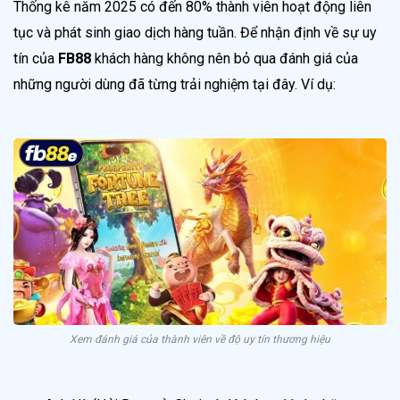
Thống kê năm 2025 có đến 80% thành viên hoạt động liên
tục và phát sinh giao dịch hàng tuần. Để nhận định về sự uy
tín của
FB88
khách hàng không nên bỏ qua đánh giá của
những người dùng đã từng trải nghiệm tại đây. Ví dụ:
Xem đánh giá của thành viên về độ uy tín thương hiệu