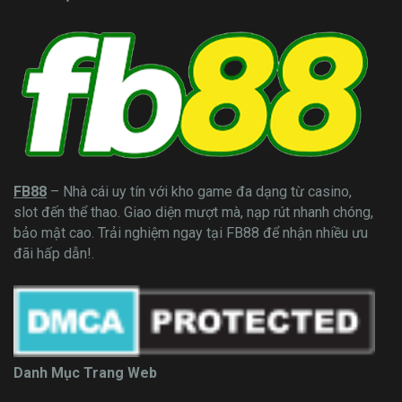
FB88
– Nhà cái uy tín với kho game đa dạng từ casino,
slot đến thể thao. Giao diện mượt mà, nạp rút nhanh chóng,
bảo mật cao. Trải nghiệm ngay tại FB88 để nhận nhiều ưu
đãi hấp dẫn!.
Danh Mục Trang Web