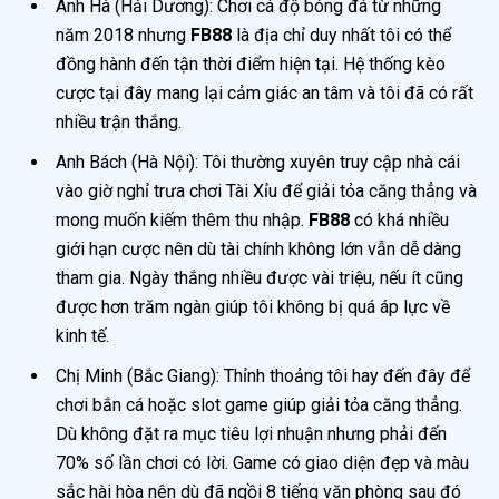
Anh Hà (Hải Dương): Chơi cá độ bóng đá từ những
năm 2018 nhưng
FB88
là địa chỉ duy nhất tôi có thể
đồng hành đến tận thời điểm hiện tại. Hệ thống kèo
cược tại đây mang lại cảm giác an tâm và tôi đã có rất
nhiều trận thắng.
Anh Bách (Hà Nội): Tôi thường xuyên truy cập nhà cái
vào giờ nghỉ trưa chơi Tài Xỉu để giải tỏa căng thẳng và
mong muốn kiếm thêm thu nhập.
FB88
có khá nhiều
giới hạn cược nên dù tài chính không lớn vẫn dễ dàng
tham gia. Ngày thắng nhiều được vài triệu, nếu ít cũng
được hơn trăm ngàn giúp tôi không bị quá áp lực về
kinh tế.
Chị Minh (Bắc Giang): Thỉnh thoảng tôi hay đến đây để
chơi bắn cá hoặc slot game giúp giải tỏa căng thẳng.
Dù không đặt ra mục tiêu lợi nhuận nhưng phải đến
70% số lần chơi có lời. Game có giao diện đẹp và màu
sắc hài hòa nên dù đã ngồi 8 tiếng văn phòng sau đó