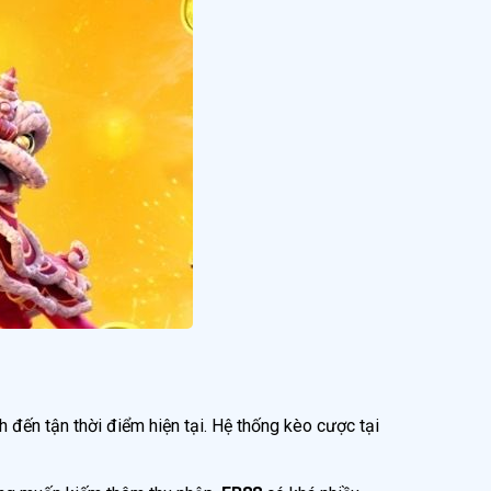
h đến tận thời điểm hiện tại. Hệ thống kèo cược tại