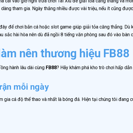
hà cái vào giờ nghỉ trưa chơi Tài Xỉu để giải tỏa căng thẳng và 
 dàng tham gia. Ngày thắng nhiều được vài triệu, nếu ít cũng được
 đây để chơi bắn cá hoặc slot game giúp giải tỏa căng thẳng. Dù
màu sắc hài hòa nên dù đã ngồi 8 tiếng văn phòng sau đó vào bàn
 làm nên thương hiệu FB88
 đồng hành lâu dài cùng
FB88
? Hãy khám phá kho trò chơi hấp dẫn
trận mỗi ngày
m gia cá độ thể thao và nhất là bóng đá. Hiện tại chúng tôi đan