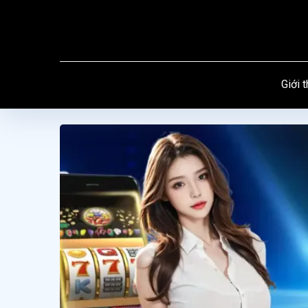
Giới t