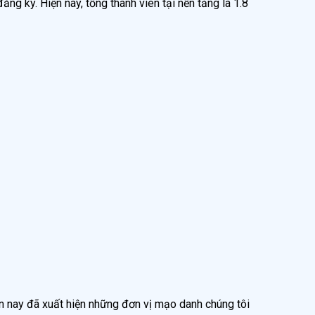
ng ký. Hiện nay, tổng thành viên tại nền tảng là 1.8
ện nay đã xuất hiện những đơn vị mạo danh chúng tôi