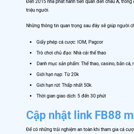
Đến 2015 nhà phát hành tiến quân đến châu Á, trong
triệu người.
Những thông tin quan trọng sau đây sẽ giúp người chơ
Giấy phép cá cược: IOM, Pagcor
Trò chơi chủ đạo: Nhà cái thể thao
Danh mục sản phẩm: Thể thao, casino, bắn cá, n
Giới hạn nạp: Từ 20k
Giới hạn rút: Thấp nhất 50k.
Thời gian giao dịch: 5 đến 30 phút
Cập nhật link FB88 m
Để có những trải nghiệm an toàn khi tham gia cá cượ