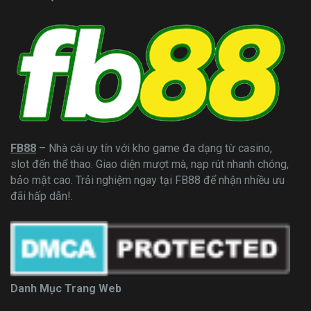
FB88
– Nhà cái uy tín với kho game đa dạng từ casino,
slot đến thể thao. Giao diện mượt mà, nạp rút nhanh chóng,
bảo mật cao. Trải nghiệm ngay tại FB88 để nhận nhiều ưu
đãi hấp dẫn!.
Danh Mục Trang Web