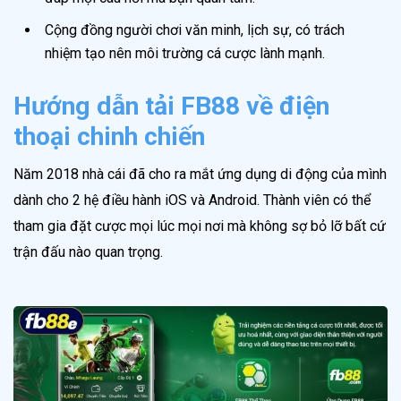
Cộng đồng người chơi văn minh, lịch sự, có trách
nhiệm tạo nên môi trường cá cược lành mạnh.
Hướng dẫn tải FB88 về điện
thoại chinh chiến
Năm 2018 nhà cái đã cho ra mắt ứng dụng di động của mình
dành cho 2 hệ điều hành iOS và Android. Thành viên có thể
tham gia đặt cược mọi lúc mọi nơi mà không sợ bỏ lỡ bất cứ
trận đấu nào quan trọng.