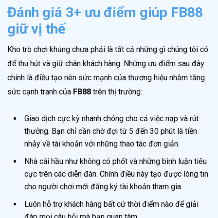
Đánh giá 3+ ưu điểm giúp FB88
giữ vị thế
Kho trò chơi khủng chưa phải là tất cả những gì chúng tôi có
để thu hút và giữ chân khách hàng. Những ưu điểm sau đây
chính là điều tạo nên sức mạnh của thương hiệu nhằm tăng
sức cạnh tranh của
FB88
trên thị trường:
Giao dịch cực kỳ nhanh chóng cho cả việc nạp và rút
thưởng. Bạn chỉ cần chờ đợi từ 5 đến 30 phút là tiền
nhảy về tài khoản với những thao tác đơn giản.
Nhà cái hầu như không có phốt và những bình luận tiêu
cực trên các diễn đàn. Chính điều này tạo được lòng tin
cho người chơi mới đăng ký tài khoản tham gia.
Luôn hỗ trợ khách hàng bất cứ thời điểm nào để giải
đáp mọi câu hỏi mà bạn quan tâm.