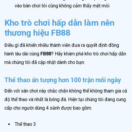
vào bàn chơi tôi cũng không cảm thấy mệt mỏi.
Kho trò chơi hấp dẫn làm nên
thương hiệu FB88
Điều gì đã khiến nhiều thành viên đưa ra quyết định đồng
hành lâu dài cùng
FB88
? Hãy khám phá kho trò chơi hấp dẫn
mà chúng tôi đã cập nhật dành cho bạn:
Thể thao ấn tượng hơn 100 trận mỗi ngày
Đến với sân chơi này chắc chắn không thể không tham gia cá
độ thể thao và nhất là bóng đá. Hiện tại chúng tôi đang cung
cấp cho người dùng 4 sảnh được bao gồm:
Thể thao 3