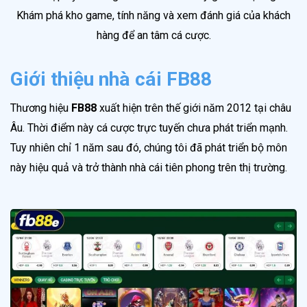
Khám phá kho game, tính năng và xem đánh giá của khách
hàng để an tâm cá cược.
Giới thiệu nhà cái FB88
Thương hiệu
FB88
xuất hiện trên thế giới năm 2012 tại châu
Âu. Thời điểm này cá cược trực tuyến chưa phát triển mạnh.
Tuy nhiên chỉ 1 năm sau đó, chúng tôi đã phát triển bộ môn
này hiệu quả và trở thành nhà cái tiên phong trên thị trường.