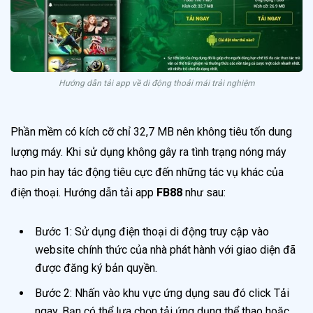
Hướng dẫn tải app về di động thoải mái trải nghiệm
Phần mềm có kích cỡ chỉ 32,7 MB nên không tiêu tốn dung
lượng máy. Khi sử dụng không gây ra tình trạng nóng máy
hao pin hay tác động tiêu cực đến những tác vụ khác của
điện thoại. Hướng dẫn tải app
FB88
như sau:
Bước 1: Sử dụng điện thoại di động truy cập vào
website chính thức của nhà phát hành với giao diện đã
được đăng ký bản quyền.
Bước 2: Nhấn vào khu vực ứng dụng sau đó click Tải
ngay. Bạn có thể lựa chọn tải ứng dụng thể thao hoặc