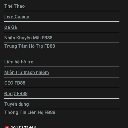
Thể Thao
Live Casino
Đá Gà
Nhận Khuyến Mãi FB88
Trung Tâm Hỗ Trợ FB88
Liên hệ hỗ trợ
Miễn trừ trách nhiệm
CEO FB88
Đại lý FB88
Tuyển dụng
Thông Tin Liên Hệ FB88