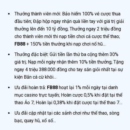
Thưởng thành viên mới: Bảo hiểm 100% vé cược thua
đầu tiên; Đập hộp ngay nhận quà liền tay với giá trị giải
thưởng lên đến 10 tỷ đồng; Thưởng ngay 2 triệu đồng
cho thành viên mới thi nạp tiền chơi cá cược thể thao;
FB88
+ 150% tiền thưởng khi nạp chơi nổ hũ…
Thưởng đặc biệt: Gửi tiền lần thứ ba cộng thêm 30%
giá trị; Nạp mỗi ngày nhận thêm 10% tiền thưởng; Tặng
ngay 4 triệu 388.000 đồng cho tay săn giỏi nhất tại sự
kiện Bắn cá cừ khôi…
Ưu đãi hoàn trả:
FB88
hoạt lại 1% mỗi ngày tại danh
mục casino trực tuyến; Hoàn cược 0,5% khi đặt tại thể
thao Ảo 7; Hoàn lại 0,38% khi đặt cược tại thể thao 7…
Ưu đãi cập nhật tại các sảnh chơi như thể thao, sòng
bạc, quay hũ, xổ số…