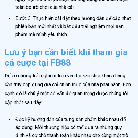
toàn bộ trò chơi của nhà cái.
Bước 3: Thực hiện cài đặt theo hướng dẫn để cập nhật
phiên bản mới nhất và bắt đầu trải nghiệm mọi sản
phẩm mà mình yêu thích.
Lưu ý bạn cần biết khi tham gia
cá cược tại FB88
Để có những trải nghiệm trọn vẹn tại sân chơi khách hàng
cần truy cập đúng địa chỉ chính thức của nhà phát hành. Bên
cạnh đó là chú ý một số vấn đề quan trọng được chúng tôi
cập nhật sau đây:
Đọc kỹ hướng dẫn của từng sản phẩm khác nhau để
áp dụng. Mỗi thương hiệu có thể đưa ra những quy
định và cơ chế thanh toán khác nhau cho cùng một trò