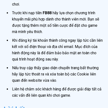
chơi.
Trước khi nạp tiền
FB88
hãy lựa chọn chương trình
khuyến mãi phù hợp dành cho thành viên mới. Bạn sẽ
được tặng thêm một số tiền cược để đặt cho game
mà mình yêu thích.
Khi đăng ký tài khoản thành công ngay lập tức cần liên
kết với số điện thoại và địa chỉ email. Mục đích của
hành động này là để đảm bảo bảo mật an toàn cho
quá trình hoạt động sau này.
Nếu truy cập thấy giao diện chuyển trang bất thường
hãy lập tức thoát ra và xóa toàn bộ các Cookie liên
quan đến website vừa vào.
Liên hệ chăm sóc khách hàng để được giải đáp tất cả
các vấn đề liên quan khi chơi game.