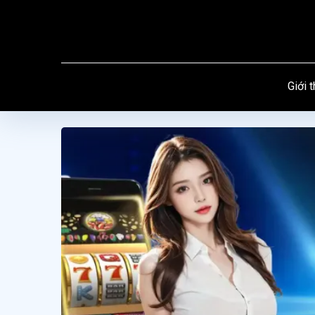
Giới t