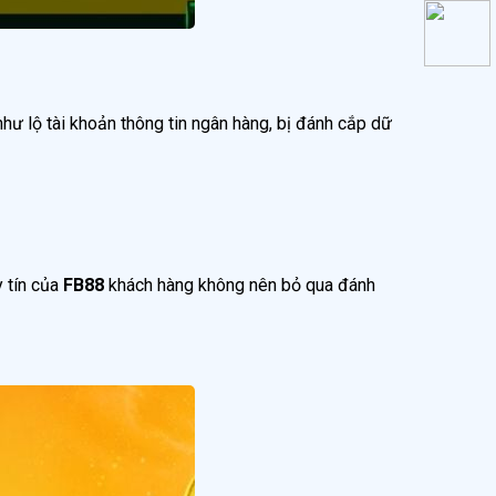
hư lộ tài khoản thông tin ngân hàng, bị đánh cắp dữ
y tín của
FB88
khách hàng không nên bỏ qua đánh