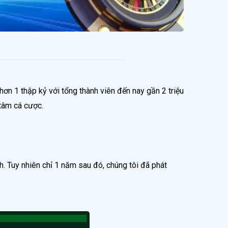
ơn 1 thập kỷ với tổng thành viên đến nay gần 2 triệu
tâm cá cược.
h. Tuy nhiên chỉ 1 năm sau đó, chúng tôi đã phát