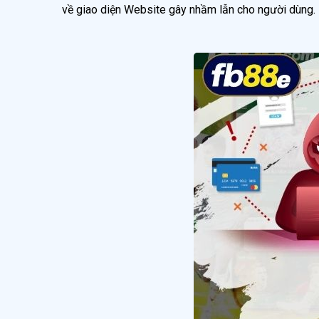
về giao diện Website gây nhầm lẫn cho người dùng.