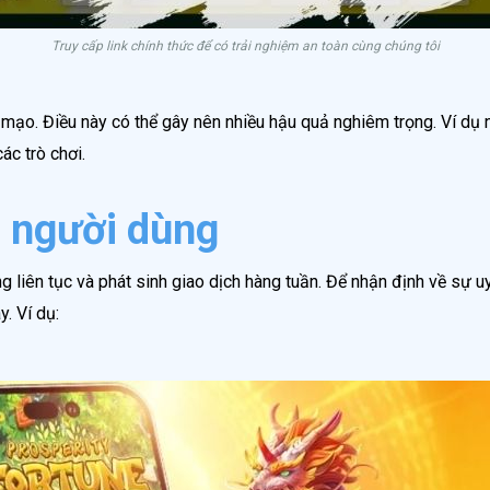
Truy cấp link chính thức để có trải nghiệm an toàn cùng chúng tôi
ạo. Điều này có thể gây nên nhiều hậu quả nghiêm trọng. Ví dụ n
ác trò chơi.
a người dùng
liên tục và phát sinh giao dịch hàng tuần. Để nhận định về sự u
. Ví dụ: