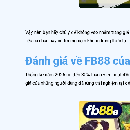
Vậy nên bạn hãy chú ý để không vào nhầm trang giả m
liệu cá nhân hay có trải nghiệm không trung thực tại c
Đánh giá về FB88 củ
Thống kê năm 2025 có đến 80% thành viên hoạt động 
giá của những người dùng đã từng trải nghiệm tại đây