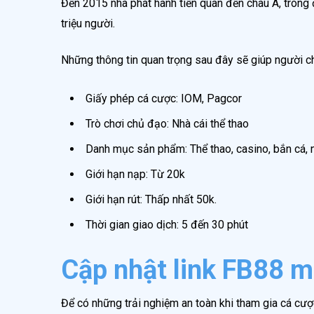
Đến 2015 nhà phát hành tiến quân đến châu Á, trong
triệu người.
Những thông tin quan trọng sau đây sẽ giúp người chơ
Giấy phép cá cược: IOM, Pagcor
Trò chơi chủ đạo: Nhà cái thể thao
Danh mục sản phẩm: Thể thao, casino, bắn cá, n
Giới hạn nạp: Từ 20k
Giới hạn rút: Thấp nhất 50k.
Thời gian giao dịch: 5 đến 30 phút
Cập nhật link FB88 m
Để có những trải nghiệm an toàn khi tham gia cá cượ