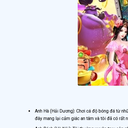
Anh Hà (Hải Dương): Chơi cá độ bóng đá từ 
đây mang lại cảm giác an tâm và tôi đã có rất n