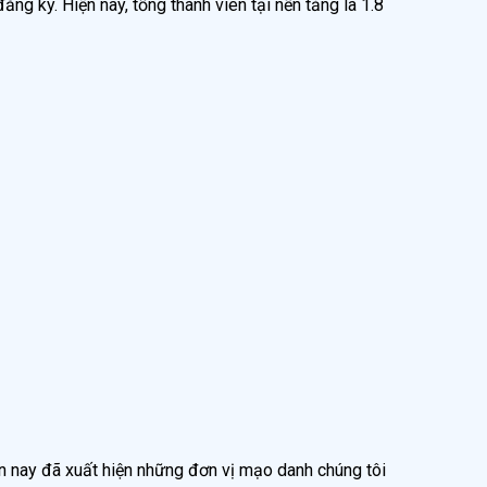
ng ký. Hiện nay, tổng thành viên tại nền tảng là 1.8
ện nay đã xuất hiện những đơn vị mạo danh chúng tôi