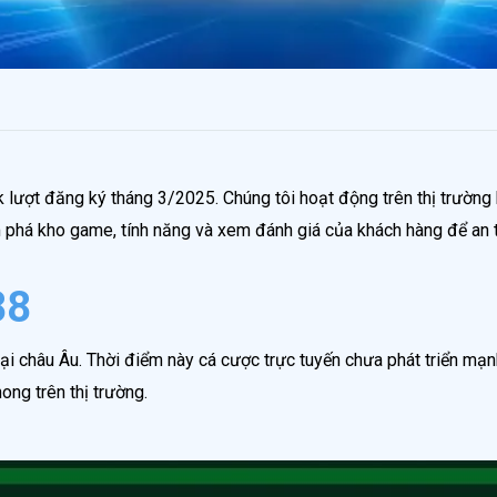
 lượt đăng ký tháng 3/2025. Chúng tôi hoạt động trên thị trường h
 phá kho game, tính năng và xem đánh giá của khách hàng để an 
88
tại châu Âu. Thời điểm này cá cược trực tuyến chưa phát triển mạn
ong trên thị trường.