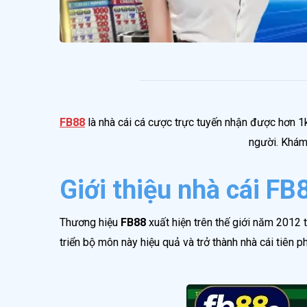
FB88
là nhà cái cá cược trực tuyến nhận được hơn 1k
người. Khám
Giới thiệu nhà cái FB
Thương hiệu
FB88
xuất hiện trên thế giới năm 2012 
triển bộ môn này hiệu quả và trở thành nhà cái tiên ph