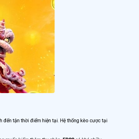
h đến tận thời điểm hiện tại. Hệ thống kèo cược tại