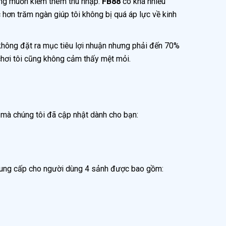
mong muốn kiếm thêm thu nhập.
FB88
có khá nhiều
 hơn trăm ngàn giúp tôi không bị quá áp lực về kinh
 không đặt ra mục tiêu lợi nhuận nhưng phải đến 70%
 chơi tôi cũng không cảm thấy mệt mỏi.
 mà chúng tôi đã cập nhật dành cho bạn:
g cung cấp cho người dùng 4 sảnh được bao gồm: