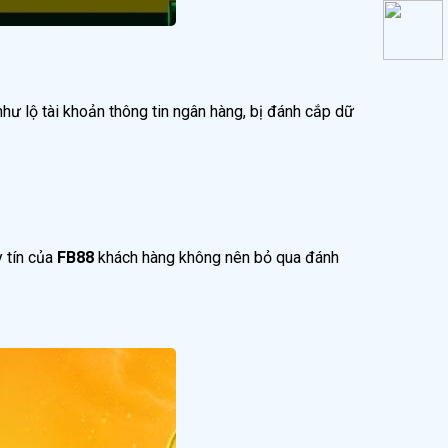
hư lộ tài khoản thông tin ngân hàng, bị đánh cắp dữ
y tín của
FB88
khách hàng không nên bỏ qua đánh