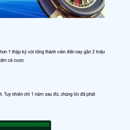
ơn 1 thập kỷ với tổng thành viên đến nay gần 2 triệu
tâm cá cược.
h. Tuy nhiên chỉ 1 năm sau đó, chúng tôi đã phát