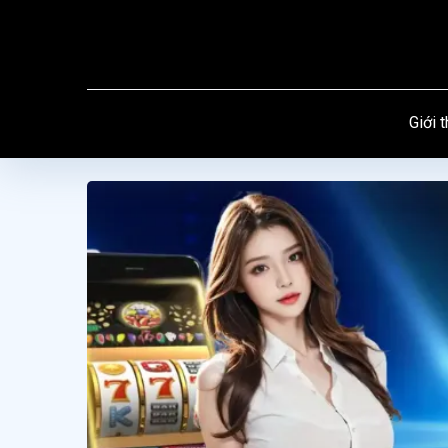
Giới t