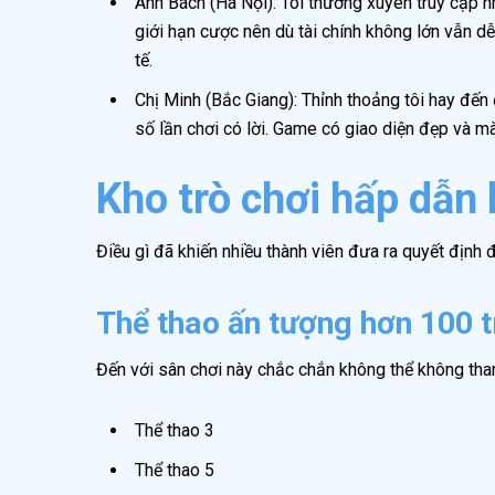
Anh Bách (Hà Nội): Tôi thường xuyên truy cập n
giới hạn cược nên dù tài chính không lớn vẫn dễ
tế.
Chị Minh (Bắc Giang): Thỉnh thoảng tôi hay đến
số lần chơi có lời. Game có giao diện đẹp và 
Kho trò chơi hấp dẫn
Điều gì đã khiến nhiều thành viên đưa ra quyết định
Thể thao ấn tượng hơn 100 
Đến với sân chơi này chắc chắn không thể không tha
Thể thao 3
Thể thao 5