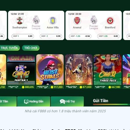
Nhà cái FB88 có hơn 1.8 triệu thành viên năm 2025