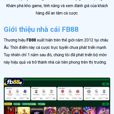
Khám phá kho game, tính năng và xem đánh giá của khách
hàng để an tâm cá cược.
Giới thiệu nhà cái FB88
Thương hiệu
FB88
xuất hiện trên thế giới năm 2012 tại châu
Âu. Thời điểm này cá cược trực tuyến chưa phát triển mạnh.
Tuy nhiên chỉ 1 năm sau đó, chúng tôi đã phát triển bộ môn
này hiệu quả và trở thành nhà cái tiên phong trên thị trường.