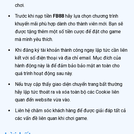
chơi.
Trước khi nạp tiền
FB88
hãy lựa chọn chương trình
khuyến mãi phù hợp dành cho thành viên mới. Bạn sẽ
được tặng thêm một số tiền cược để đặt cho game
mà mình yêu thích.
Khi đăng ký tài khoản thành công ngay lập tức cần liên
kết với số điện thoại và địa chỉ email. Mục đích của
hành động này là để đảm bảo bảo mật an toàn cho
quá trình hoạt động sau này.
Nếu truy cập thấy giao diện chuyển trang bất thường
hãy lập tức thoát ra và xóa toàn bộ các Cookie liên
quan đến website vừa vào.
Liên hệ chăm sóc khách hàng để được giải đáp tất cả
các vấn đề liên quan khi chơi game.