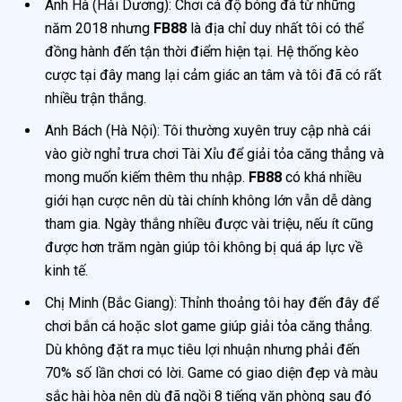
Anh Hà (Hải Dương): Chơi cá độ bóng đá từ những
năm 2018 nhưng
FB88
là địa chỉ duy nhất tôi có thể
đồng hành đến tận thời điểm hiện tại. Hệ thống kèo
cược tại đây mang lại cảm giác an tâm và tôi đã có rất
nhiều trận thắng.
Anh Bách (Hà Nội): Tôi thường xuyên truy cập nhà cái
vào giờ nghỉ trưa chơi Tài Xỉu để giải tỏa căng thẳng và
mong muốn kiếm thêm thu nhập.
FB88
có khá nhiều
giới hạn cược nên dù tài chính không lớn vẫn dễ dàng
tham gia. Ngày thắng nhiều được vài triệu, nếu ít cũng
được hơn trăm ngàn giúp tôi không bị quá áp lực về
kinh tế.
Chị Minh (Bắc Giang): Thỉnh thoảng tôi hay đến đây để
chơi bắn cá hoặc slot game giúp giải tỏa căng thẳng.
Dù không đặt ra mục tiêu lợi nhuận nhưng phải đến
70% số lần chơi có lời. Game có giao diện đẹp và màu
sắc hài hòa nên dù đã ngồi 8 tiếng văn phòng sau đó