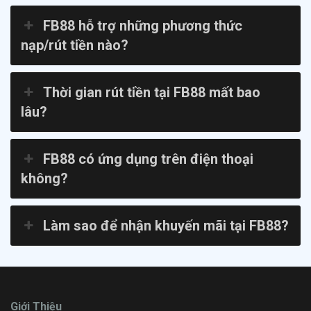
FB88 hỗ trợ những phương thức
nạp/rút tiền nào?
Thời gian rút tiền tại FB88 mất bao
lâu?
FB88 có ứng dụng trên điện thoại
không?
Làm sao để nhận khuyến mãi tại FB88?
Giới Thiệu