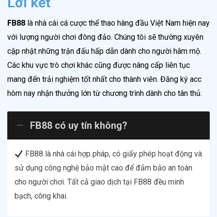
Lời kết
FB88
là nhà cái cá cược thể thao hàng đầu Việt Nam hiện nay
với lượng người chơi đông đảo. Chúng tôi sẽ thường xuyên
cập nhật những trận đấu hấp dẫn dành cho người hâm mộ.
Các khu vực trò chơi khác cũng được nâng cấp liên tục
mang đến trải nghiệm tốt nhất cho thành viên. Đăng ký acc
hôm nay nhận thưởng lớn từ chương trình dành cho tân thủ.
FB88 có uy tín không?
FB88 là nhà cái hợp pháp, có giấy phép hoạt động và
sử dụng công nghệ bảo mật cao để đảm bảo an toàn
cho người chơi. Tất cả giao dịch tại FB88 đều minh
bạch, công khai.