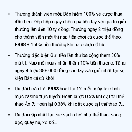
Thưởng thành viên mới: Bảo hiểm 100% vé cược thua
đầu tiên; Đập hộp ngay nhận quà liền tay với giá trị giải
thưởng lên đến 10 tỷ đồng; Thưởng ngay 2 triệu đồng
cho thành viên mới thi nạp tiền chơi cá cược thể thao;
FB88
+ 150% tiền thưởng khi nạp chơi nổ hũ…
Thưởng đặc biệt: Gửi tiền lần thứ ba cộng thêm 30%
giá trị; Nạp mỗi ngày nhận thêm 10% tiền thưởng; Tặng
ngay 4 triệu 388.000 đồng cho tay săn giỏi nhất tại sự
kiện Bắn cá cừ khôi…
Ưu đãi hoàn trả:
FB88
hoạt lại 1% mỗi ngày tại danh
mục casino trực tuyến; Hoàn cược 0,5% khi đặt tại thể
thao Ảo 7; Hoàn lại 0,38% khi đặt cược tại thể thao 7…
Ưu đãi cập nhật tại các sảnh chơi như thể thao, sòng
bạc, quay hũ, xổ số…