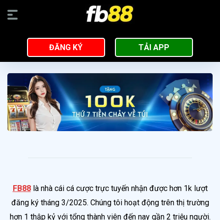
ĐĂNG KÝ
TẢI APP
FB88
là nhà cái cá cược trực tuyến nhận được hơn 1k lượt
đăng ký tháng 3/2025. Chúng tôi hoạt động trên thị trường
hơn 1 thập kỷ với tổng thành viên đến nay gần 2 triệu người.