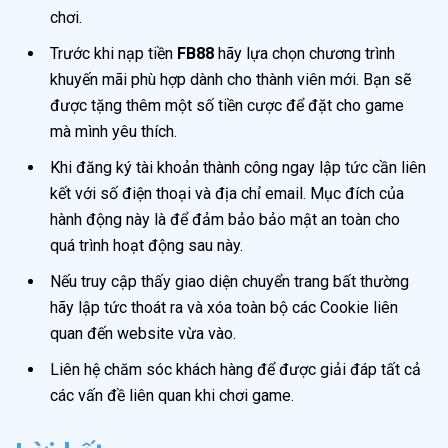
chơi.
Trước khi nạp tiền
FB88
hãy lựa chọn chương trình
khuyến mãi phù hợp dành cho thành viên mới. Bạn sẽ
được tặng thêm một số tiền cược để đặt cho game
mà mình yêu thích.
Khi đăng ký tài khoản thành công ngay lập tức cần liên
kết với số điện thoại và địa chỉ email. Mục đích của
hành động này là để đảm bảo bảo mật an toàn cho
quá trình hoạt động sau này.
Nếu truy cập thấy giao diện chuyển trang bất thường
hãy lập tức thoát ra và xóa toàn bộ các Cookie liên
quan đến website vừa vào.
Liên hệ chăm sóc khách hàng để được giải đáp tất cả
các vấn đề liên quan khi chơi game.