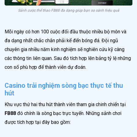
Sảnh cược thể thao FB88 đa dạng giúp bạn so sánh hiệu quả
Mỗi ngày có hơn 100 cuộc đối đầu thuộc nhiều bộ môn và
đa dạng nhất chắc chắn phải kể đến bóng đá. Đội ngũ
chuyên gia nhiều năm kinh nghiệm sẽ nghiên cứu kỹ càng
các thông tin liên quan. Sau đó tích hợp lên bảng tỷ lệ những
con số phù hợp để thành viên dự đoán.
Casino trải nghiệm sòng bạc thực tế thu
hút
Khu vực thứ hai thu hút thành viên tham gia chinh chiến tại
FB88
đó chính là sòng bạc trực tuyến. Những sảnh chơi
được tích hợp tại đây bao gồm: