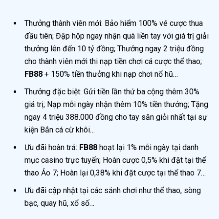
Thưởng thành viên mới: Bảo hiểm 100% vé cược thua
đầu tiên; Đập hộp ngay nhận quà liền tay với giá trị giải
thưởng lên đến 10 tỷ đồng; Thưởng ngay 2 triệu đồng
cho thành viên mới thi nạp tiền chơi cá cược thể thao;
FB88
+ 150% tiền thưởng khi nạp chơi nổ hũ…
Thưởng đặc biệt: Gửi tiền lần thứ ba cộng thêm 30%
giá trị; Nạp mỗi ngày nhận thêm 10% tiền thưởng; Tặng
ngay 4 triệu 388.000 đồng cho tay săn giỏi nhất tại sự
kiện Bắn cá cừ khôi…
Ưu đãi hoàn trả:
FB88
hoạt lại 1% mỗi ngày tại danh
mục casino trực tuyến; Hoàn cược 0,5% khi đặt tại thể
thao Ảo 7; Hoàn lại 0,38% khi đặt cược tại thể thao 7…
Ưu đãi cập nhật tại các sảnh chơi như thể thao, sòng
bạc, quay hũ, xổ số…