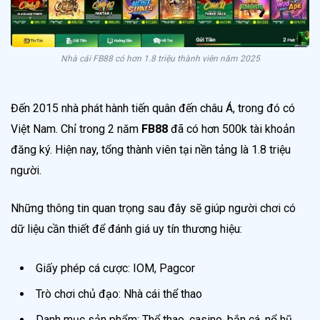
Nhà cái FB88 có hơn 1.8 triệu thành viên năm 2025
Đến 2015 nhà phát hành tiến quân đến châu Á, trong đó có
Việt Nam. Chỉ trong 2 năm
FB88
đã có hơn 500k tài khoản
đăng ký. Hiện nay, tổng thành viên tại nền tảng là 1.8 triệu
người.
Những thông tin quan trọng sau đây sẽ giúp người chơi có
dữ liệu cần thiết để đánh giá uy tín thương hiệu:
Giấy phép cá cược: IOM, Pagcor
Trò chơi chủ đạo: Nhà cái thể thao
Danh mục sản phẩm: Thể thao, casino, bắn cá, nổ hũ,