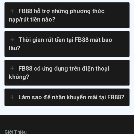
FB88 hỗ trợ những phương thức
nạp/rút tiền nào?
Thời gian rút tiền tại FB88 mất bao
lâu?
FB88 có ứng dụng trên điện thoại
không?
Làm sao để nhận khuyến mãi tại FB88?
Giới Thiệu