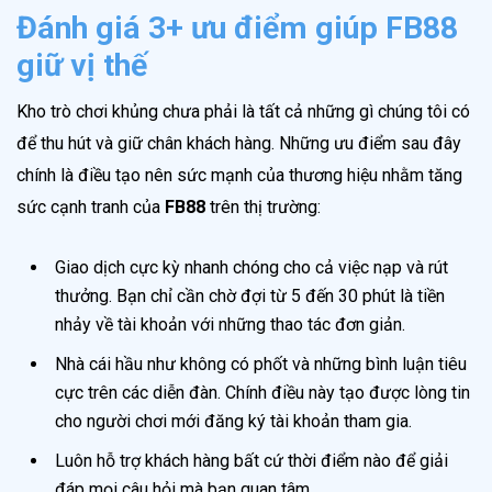
Đánh giá 3+ ưu điểm giúp FB88
giữ vị thế
Kho trò chơi khủng chưa phải là tất cả những gì chúng tôi có
để thu hút và giữ chân khách hàng. Những ưu điểm sau đây
chính là điều tạo nên sức mạnh của thương hiệu nhằm tăng
sức cạnh tranh của
FB88
trên thị trường:
Giao dịch cực kỳ nhanh chóng cho cả việc nạp và rút
thưởng. Bạn chỉ cần chờ đợi từ 5 đến 30 phút là tiền
nhảy về tài khoản với những thao tác đơn giản.
Nhà cái hầu như không có phốt và những bình luận tiêu
cực trên các diễn đàn. Chính điều này tạo được lòng tin
cho người chơi mới đăng ký tài khoản tham gia.
Luôn hỗ trợ khách hàng bất cứ thời điểm nào để giải
đáp mọi câu hỏi mà bạn quan tâm.