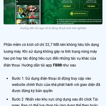
Hướng dẫn tải app về di động thoải mái trải nghiệm
Phần mềm có kích cỡ chỉ 32,7 MB nên không tiêu tốn dung
lượng máy. Khi sử dụng không gây ra tình trạng nóng máy
hao pin hay tác động tiêu cực đến những tác vụ khác của
điện thoại. Hướng dẫn tải app
FB88
như sau:
Bước 1: Sử dụng điện thoại di động truy cập vào
website chính thức của nhà phát hành với giao diện đã
được đăng ký bản quyền.
Bước 2: Nhấn vào khu vực ứng dụng sau đó click Tải
ngay. Bạn có thể lựa chọn tải ứng dụng thể thao hoặc