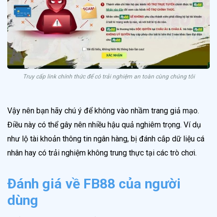
Truy cấp link chính thức để có trải nghiệm an toàn cùng chúng tôi
Vậy nên bạn hãy chú ý để không vào nhầm trang giả mạo.
Điều này có thể gây nên nhiều hậu quả nghiêm trọng. Ví dụ
như lộ tài khoản thông tin ngân hàng, bị đánh cắp dữ liệu cá
nhân hay có trải nghiệm không trung thực tại các trò chơi.
Đánh giá về FB88 của người
dùng