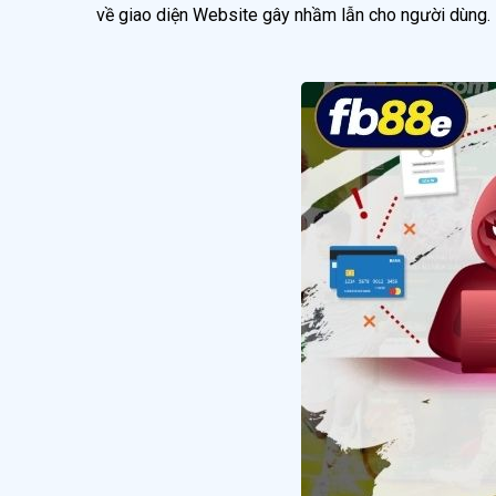
về giao diện Website gây nhầm lẫn cho người dùng.