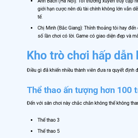
Anh Bách (Hà Nội): Tôi thường xuyên truy cập n
giới hạn cược nên dù tài chính không lớn vẫn dễ
tế.
Chị Minh (Bắc Giang): Thỉnh thoảng tôi hay đến
số lần chơi có lời. Game có giao diện đẹp và 
Kho trò chơi hấp dẫn
Điều gì đã khiến nhiều thành viên đưa ra quyết định
Thể thao ấn tượng hơn 100 
Đến với sân chơi này chắc chắn không thể không tha
Thể thao 3
Thể thao 5