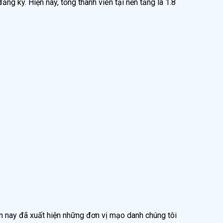
ng ký. Hiện nay, tổng thành viên tại nền tảng là 1.8
ện nay đã xuất hiện những đơn vị mạo danh chúng tôi