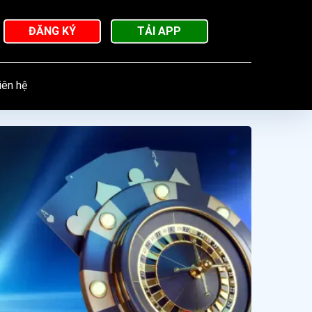
ĐĂNG KÝ
TẢI APP
iên hệ