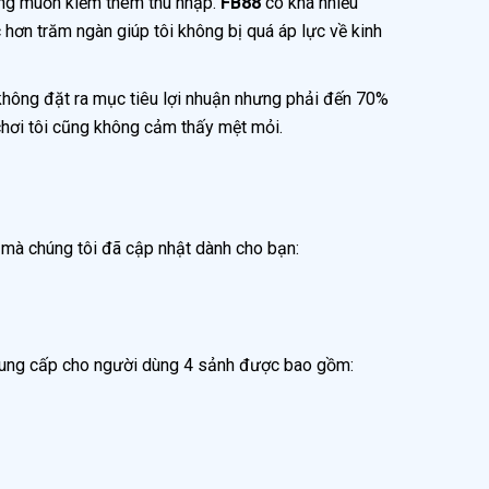
mong muốn kiếm thêm thu nhập.
FB88
có khá nhiều
 hơn trăm ngàn giúp tôi không bị quá áp lực về kinh
 không đặt ra mục tiêu lợi nhuận nhưng phải đến 70%
 chơi tôi cũng không cảm thấy mệt mỏi.
 mà chúng tôi đã cập nhật dành cho bạn:
g cung cấp cho người dùng 4 sảnh được bao gồm: