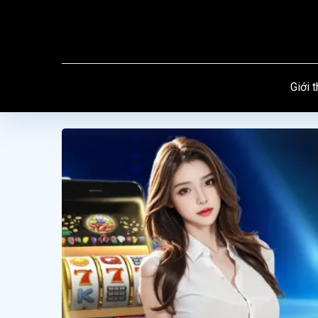
Giới t