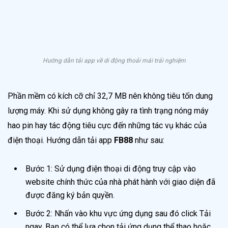
Hướng dẫn tải app về di động thoải mái trải nghiệm
Phần mềm có kích cỡ chỉ 32,7 MB nên không tiêu tốn dung
lượng máy. Khi sử dụng không gây ra tình trạng nóng máy
hao pin hay tác động tiêu cực đến những tác vụ khác của
điện thoại. Hướng dẫn tải app
FB88
như sau:
Bước 1: Sử dụng điện thoại di động truy cập vào
website chính thức của nhà phát hành với giao diện đã
được đăng ký bản quyền.
Bước 2: Nhấn vào khu vực ứng dụng sau đó click Tải
ngay. Bạn có thể lựa chọn tải ứng dụng thể thao hoặc