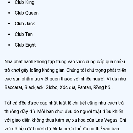
Club King
Club Queen
Club Jack
Club Ten
Club Eight
Nhà phát hành không tập trung vào việc cung cấp quá nhiều
trò chơi gây loãng không gian. Chúng tôi chú trọng phát triển
các sản phẩm ưu việt quen thuộc với nhiều người. Ví dụ như
Baccarat, Blackjack, Sicbo, Xóc đĩa, Fantan, Rồng hổ…
Tất cả đều được cập nhật luật lệ chi tiết cũng như cách trả
thưởng đầy đủ. Mỗi bàn chơi đều do người thật điều khiển
với giao diện không thua kém sự xa hoa của Las Vegas. Chỉ
với số tiền đặt cược từ 5k là cược thủ đã có thể vào bàn.