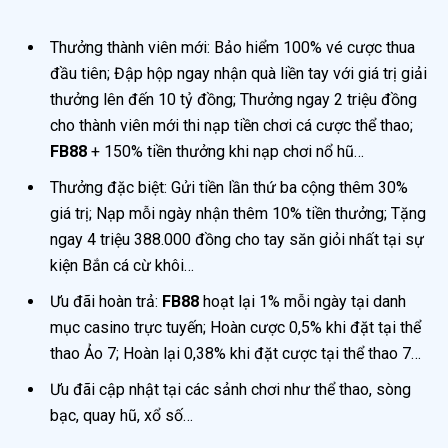
Thưởng thành viên mới: Bảo hiểm 100% vé cược thua
đầu tiên; Đập hộp ngay nhận quà liền tay với giá trị giải
thưởng lên đến 10 tỷ đồng; Thưởng ngay 2 triệu đồng
cho thành viên mới thi nạp tiền chơi cá cược thể thao;
FB88
+ 150% tiền thưởng khi nạp chơi nổ hũ…
Thưởng đặc biệt: Gửi tiền lần thứ ba cộng thêm 30%
giá trị; Nạp mỗi ngày nhận thêm 10% tiền thưởng; Tặng
ngay 4 triệu 388.000 đồng cho tay săn giỏi nhất tại sự
kiện Bắn cá cừ khôi…
Ưu đãi hoàn trả:
FB88
hoạt lại 1% mỗi ngày tại danh
mục casino trực tuyến; Hoàn cược 0,5% khi đặt tại thể
thao Ảo 7; Hoàn lại 0,38% khi đặt cược tại thể thao 7…
Ưu đãi cập nhật tại các sảnh chơi như thể thao, sòng
bạc, quay hũ, xổ số…