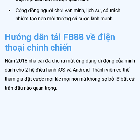
Cộng đồng người chơi văn minh, lịch sự, có trách
nhiệm tạo nên môi trường cá cược lành mạnh.
Hướng dẫn tải FB88 về điện
thoại chinh chiến
Năm 2018 nhà cái đã cho ra mắt ứng dụng di động của mình
dành cho 2 hệ điều hành iOS và Android. Thành viên có thể
tham gia đặt cược mọi lúc mọi nơi mà không sợ bỏ lỡ bất cứ
trận đấu nào quan trọng.