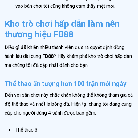
vào bàn chơi tôi cũng không cảm thấy mệt mỏi.
Kho trò chơi hấp dẫn làm nên
thương hiệu FB88
Điều gì đã khiến nhiều thành viên đưa ra quyết định đồng
hành lâu dài cùng
FB88
? Hãy khám phá kho trò chơi hấp dẫn
mà chúng tôi đã cập nhật dành cho bạn:
Thể thao ấn tượng hơn 100 trận mỗi ngày
Đến với sân chơi này chắc chắn không thể không tham gia cá
độ thể thao và nhất là bóng đá. Hiện tại chúng tôi đang cung
cấp cho người dùng 4 sảnh được bao gồm:
Thể thao 3