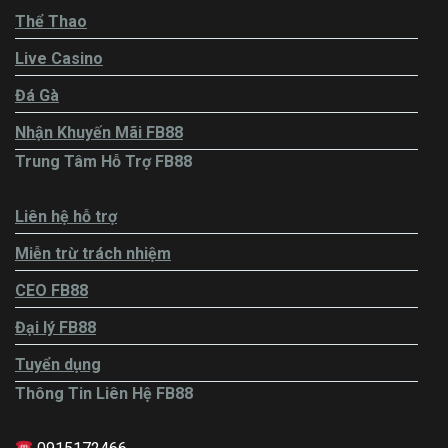
Thể Thao
Live Casino
Đá Gà
Nhận Khuyến Mãi FB88
Trung Tâm Hỗ Trợ FB88
Liên hệ hỗ trợ
Miễn trừ trách nhiệm
CEO FB88
Đại lý FB88
Tuyển dụng
Thông Tin Liên Hệ FB88