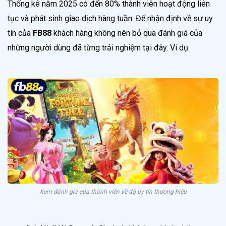
Thống kê năm 2025 có đến 80% thành viên hoạt động liên
tục và phát sinh giao dịch hàng tuần. Để nhận định về sự uy
tín của
FB88
khách hàng không nên bỏ qua đánh giá của
những người dùng đã từng trải nghiệm tại đây. Ví dụ:
Xem đánh giá của thành viên về độ uy tín thương hiệu