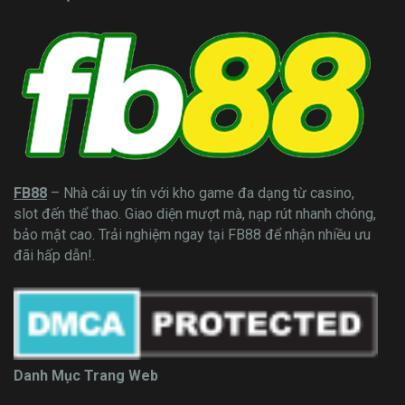
FB88
– Nhà cái uy tín với kho game đa dạng từ casino,
slot đến thể thao. Giao diện mượt mà, nạp rút nhanh chóng,
bảo mật cao. Trải nghiệm ngay tại FB88 để nhận nhiều ưu
đãi hấp dẫn!.
Danh Mục Trang Web