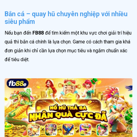
Bắn cá – quay hũ chuyên nghiệp với nhiều
siêu phẩm
Nếu bạn đến
FB88
để tìm kiếm một khu vực chơi giải trí hiệu
quả thì bắn cá chính là lựa chọn. Game có cách tham gia khá
đơn giản khi chỉ cần lựa chọn mục tiêu và ngắm chuẩn xác
để tiêu diệt.