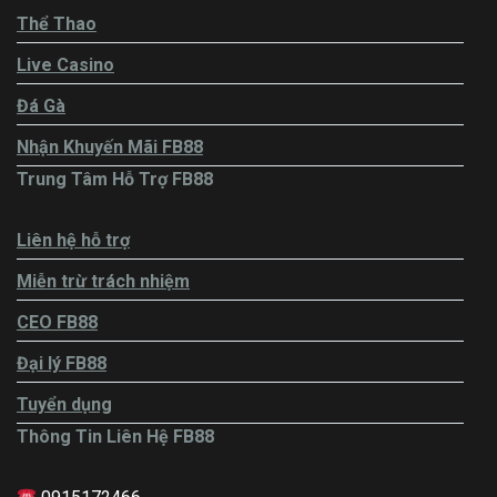
Thể Thao
Live Casino
Đá Gà
Nhận Khuyến Mãi FB88
Trung Tâm Hỗ Trợ FB88
Liên hệ hỗ trợ
Miễn trừ trách nhiệm
CEO FB88
Đại lý FB88
Tuyển dụng
Thông Tin Liên Hệ FB88