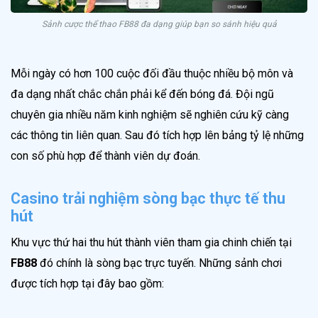
Sảnh cược thể thao FB88 đa dạng giúp bạn so sánh hiệu quả
Mỗi ngày có hơn 100 cuộc đối đầu thuộc nhiều bộ môn và
đa dạng nhất chắc chắn phải kể đến bóng đá. Đội ngũ
chuyên gia nhiều năm kinh nghiệm sẽ nghiên cứu kỹ càng
các thông tin liên quan. Sau đó tích hợp lên bảng tỷ lệ những
con số phù hợp để thành viên dự đoán.
Casino trải nghiệm sòng bạc thực tế thu
hút
Khu vực thứ hai thu hút thành viên tham gia chinh chiến tại
FB88
đó chính là sòng bạc trực tuyến. Những sảnh chơi
được tích hợp tại đây bao gồm: