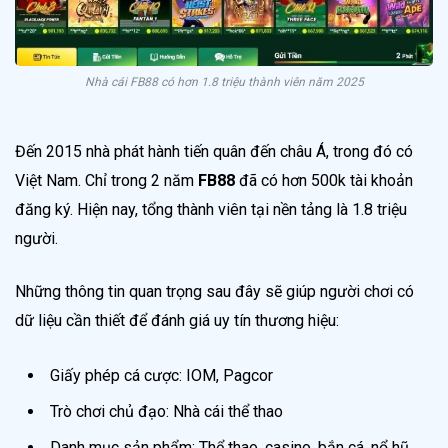
Nhà cái FB88 có hơn 1.8 triệu thành viên năm 2025
Đến 2015 nhà phát hành tiến quân đến châu Á, trong đó có
Việt Nam. Chỉ trong 2 năm
FB88
đã có hơn 500k tài khoản
đăng ký. Hiện nay, tổng thành viên tại nền tảng là 1.8 triệu
người.
Những thông tin quan trọng sau đây sẽ giúp người chơi có
dữ liệu cần thiết để đánh giá uy tín thương hiệu:
Giấy phép cá cược: IOM, Pagcor
Trò chơi chủ đạo: Nhà cái thể thao
Danh mục sản phẩm: Thể thao, casino, bắn cá, nổ hũ,