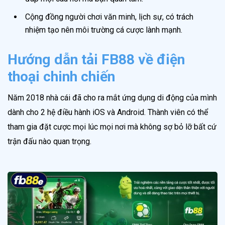
Cộng đồng người chơi văn minh, lịch sự, có trách
nhiệm tạo nên môi trường cá cược lành mạnh.
Hướng dẫn tải FB88 về điện
thoại chinh chiến
Năm 2018 nhà cái đã cho ra mắt ứng dụng di động của mình
dành cho 2 hệ điều hành iOS và Android. Thành viên có thể
tham gia đặt cược mọi lúc mọi nơi mà không sợ bỏ lỡ bất cứ
trận đấu nào quan trọng.