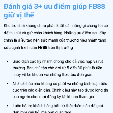
Đánh giá 3+ ưu điểm giúp FB88
giữ vị thế
Kho trò chơi khủng chưa phải là tất cả những gì chúng tôi có
để thu hút và giữ chân khách hàng. Những ưu điểm sau đây
chính là điều tạo nên sức mạnh của thương hiệu nhằm tăng
sức cạnh tranh của
FB88
trên thị trường:
Giao dịch cực kỳ nhanh chóng cho cả việc nạp và rút
thưởng. Bạn chỉ cần chờ đợi từ 5 đến 30 phút là tiền
nhảy về tài khoản với những thao tác đơn giản.
Nhà cái hầu như không có phốt và những bình luận tiêu
cực trên các diễn đàn. Chính điều này tạo được lòng tin
cho người chơi mới đăng ký tài khoản tham gia.
Luôn hỗ trợ khách hàng bất cứ thời điểm nào để giải
đáp mọi câu hỏi mà bạn quan tâm.