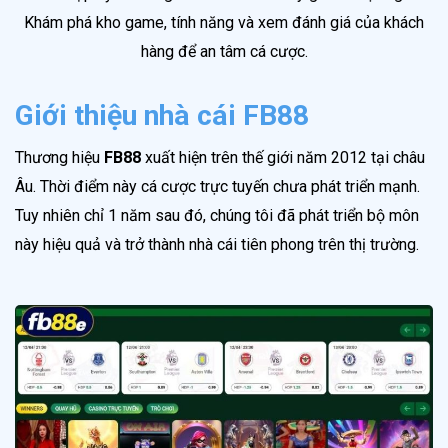
Khám phá kho game, tính năng và xem đánh giá của khách
hàng để an tâm cá cược.
Giới thiệu nhà cái FB88
Thương hiệu
FB88
xuất hiện trên thế giới năm 2012 tại châu
Âu. Thời điểm này cá cược trực tuyến chưa phát triển mạnh.
Tuy nhiên chỉ 1 năm sau đó, chúng tôi đã phát triển bộ môn
này hiệu quả và trở thành nhà cái tiên phong trên thị trường.