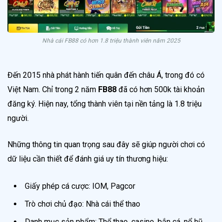
Nhà cái FB88 có hơn 1.8 triệu thành viên năm 2025
Đến 2015 nhà phát hành tiến quân đến châu Á, trong đó có
Việt Nam. Chỉ trong 2 năm
FB88
đã có hơn 500k tài khoản
đăng ký. Hiện nay, tổng thành viên tại nền tảng là 1.8 triệu
người.
Những thông tin quan trọng sau đây sẽ giúp người chơi có
dữ liệu cần thiết để đánh giá uy tín thương hiệu:
Giấy phép cá cược: IOM, Pagcor
Trò chơi chủ đạo: Nhà cái thể thao
Danh mục sản phẩm: Thể thao, casino, bắn cá, nổ hũ,