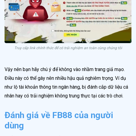
Truy cấp link chính thức để có trải nghiệm an toàn cùng chúng tôi
Vậy nên bạn hãy chú ý để không vào nhầm trang giả mạo.
Điều này có thể gây nên nhiều hậu quả nghiêm trọng. Ví dụ
như lộ tài khoản thông tin ngân hàng, bị đánh cắp dữ liệu cá
nhân hay có trải nghiệm không trung thực tại các trò chơi.
Đánh giá về FB88 của người
dùng