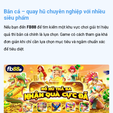
Bắn cá – quay hũ chuyên nghiệp với nhiều
siêu phẩm
Nếu bạn đến
FB88
để tìm kiếm một khu vực chơi giải trí hiệu
quả thì bắn cá chính là lựa chọn. Game có cách tham gia khá
đơn giản khi chỉ cần lựa chọn mục tiêu và ngắm chuẩn xác
để tiêu diệt.