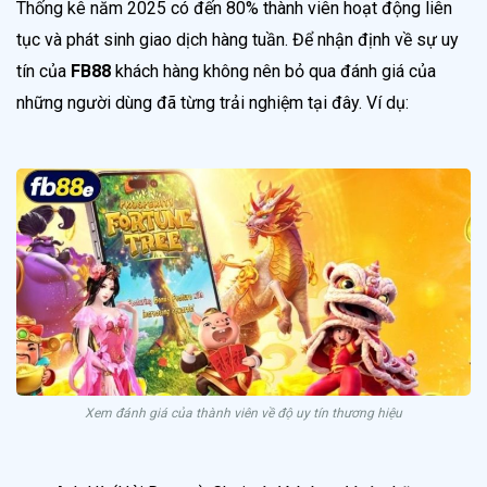
Thống kê năm 2025 có đến 80% thành viên hoạt động liên
tục và phát sinh giao dịch hàng tuần. Để nhận định về sự uy
tín của
FB88
khách hàng không nên bỏ qua đánh giá của
những người dùng đã từng trải nghiệm tại đây. Ví dụ:
Xem đánh giá của thành viên về độ uy tín thương hiệu