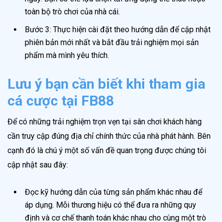
toàn bộ trò chơi của nhà cái.
Bước 3: Thực hiện cài đặt theo hướng dẫn để cập nhật
phiên bản mới nhất và bắt đầu trải nghiệm mọi sản
phẩm mà mình yêu thích.
Lưu ý bạn cần biết khi tham gia
cá cược tại FB88
Để có những trải nghiệm trọn vẹn tại sân chơi khách hàng
cần truy cập đúng địa chỉ chính thức của nhà phát hành. Bên
cạnh đó là chú ý một số vấn đề quan trọng được chúng tôi
cập nhật sau đây:
Đọc kỹ hướng dẫn của từng sản phẩm khác nhau để
áp dụng. Mỗi thương hiệu có thể đưa ra những quy
định và cơ chế thanh toán khác nhau cho cùng một trò