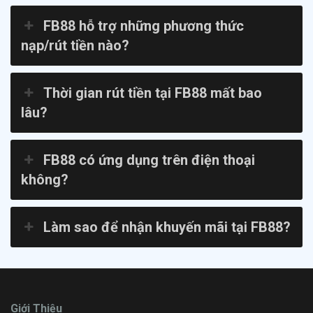
FB88 hỗ trợ những phương thức
nạp/rút tiền nào?
Thời gian rút tiền tại FB88 mất bao
lâu?
FB88 có ứng dụng trên điện thoại
không?
Làm sao để nhận khuyến mãi tại FB88?
Giới Thiệu