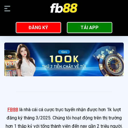
ĐĂNG KÝ
TẢI APP
FB88
là nhà cái cá cược trực tuyến nhận được hơn 1k lượt
đăng ký tháng 3/2025. Chúng tôi hoạt động trên thị trường
hơn 1 thập kỷ với tổng thành viên đến nay gần 2 triệu người.