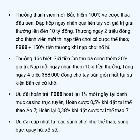
Thưởng thành viên mới: Bảo hiểm 100% vé cược thua
đầu tiên; Đập hộp ngay nhận quà liền tay với giá trị giải
thưởng lên đến 10 tỷ đồng; Thưởng ngay 2 triệu đồng
cho thành viên mới thi nạp tiền chơi cá cược thể thao;
FB88
+ 150% tiền thưởng khi nạp chơi nổ hũ…
Thưởng đặc biệt: Gửi tiền lần thứ ba cộng thêm 30%
giá trị; Nạp mỗi ngày nhận thêm 10% tiền thưởng; Tặng
ngay 4 triệu 388.000 đồng cho tay săn giỏi nhất tại sự
kiện Bắn cá cừ khôi…
Ưu đãi hoàn trả:
FB88
hoạt lại 1% mỗi ngày tại danh
mục casino trực tuyến; Hoàn cược 0,5% khi đặt tại thể
thao Ảo 7; Hoàn lại 0,38% khi đặt cược tại thể thao 7…
Ưu đãi cập nhật tại các sảnh chơi như thể thao, sòng
bạc, quay hũ, xổ số…