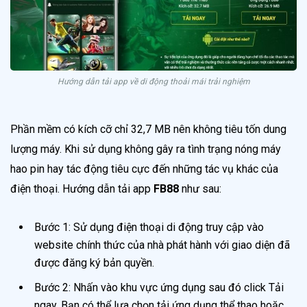
Hướng dẫn tải app về di động thoải mái trải nghiệm
Phần mềm có kích cỡ chỉ 32,7 MB nên không tiêu tốn dung
lượng máy. Khi sử dụng không gây ra tình trạng nóng máy
hao pin hay tác động tiêu cực đến những tác vụ khác của
điện thoại. Hướng dẫn tải app
FB88
như sau:
Bước 1: Sử dụng điện thoại di động truy cập vào
website chính thức của nhà phát hành với giao diện đã
được đăng ký bản quyền.
Bước 2: Nhấn vào khu vực ứng dụng sau đó click Tải
ngay. Bạn có thể lựa chọn tải ứng dụng thể thao hoặc