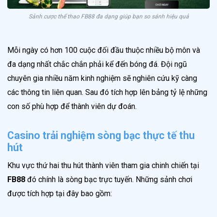
Sảnh cược thể thao FB88 đa dạng giúp bạn so sánh hiệu quả
Mỗi ngày có hơn 100 cuộc đối đầu thuộc nhiều bộ môn và
đa dạng nhất chắc chắn phải kể đến bóng đá. Đội ngũ
chuyên gia nhiều năm kinh nghiệm sẽ nghiên cứu kỹ càng
các thông tin liên quan. Sau đó tích hợp lên bảng tỷ lệ những
con số phù hợp để thành viên dự đoán.
Casino trải nghiệm sòng bạc thực tế thu
hút
Khu vực thứ hai thu hút thành viên tham gia chinh chiến tại
FB88
đó chính là sòng bạc trực tuyến. Những sảnh chơi
được tích hợp tại đây bao gồm: