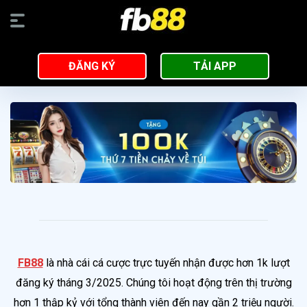
ĐĂNG KÝ
TẢI APP
FB88
là nhà cái cá cược trực tuyến nhận được hơn 1k lượt
đăng ký tháng 3/2025. Chúng tôi hoạt động trên thị trường
hơn 1 thập kỷ với tổng thành viên đến nay gần 2 triệu người.