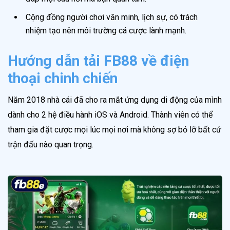
Cộng đồng người chơi văn minh, lịch sự, có trách
nhiệm tạo nên môi trường cá cược lành mạnh.
Hướng dẫn tải FB88 về điện
thoại chinh chiến
Năm 2018 nhà cái đã cho ra mắt ứng dụng di động của mình
dành cho 2 hệ điều hành iOS và Android. Thành viên có thể
tham gia đặt cược mọi lúc mọi nơi mà không sợ bỏ lỡ bất cứ
trận đấu nào quan trọng.