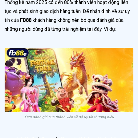
Thống kê năm 2025 có đến 80% thành viên hoạt động liên
tục và phát sinh giao dịch hàng tuần. Để nhận định về sự uy
tín của
FB88
khách hàng không nên bỏ qua đánh giá của
những người dùng đã từng trải nghiệm tại đây. Ví dụ:
Xem đánh giá của thành viên về độ uy tín thương hiệu