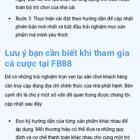
toàn bộ trò chơi của nhà cái.
Bước 3: Thực hiện cài đặt theo hướng dẫn để cập nhật
phiên bản mới nhất và bắt đầu trải nghiệm mọi sản
phẩm mà mình yêu thích.
Lưu ý bạn cần biết khi tham gia
cá cược tại FB88
Để có những trải nghiệm trọn vẹn tại sân chơi khách hàng
cần truy cập đúng địa chỉ chính thức của nhà phát hành. Bên
cạnh đó là chú ý một số vấn đề quan trọng được chúng tôi
cập nhật sau đây:
Đọc kỹ hướng dẫn của từng sản phẩm khác nhau để
áp dụng. Mỗi thương hiệu có thể đưa ra những quy
định và cơ chế thanh toán khác nhau cho cùng một trò