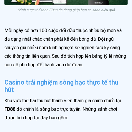
Sảnh cược thể thao FB88 đa dạng giúp bạn so sánh hiệu quả
Mỗi ngày có hơn 100 cuộc đối đầu thuộc nhiều bộ môn và
đa dạng nhất chắc chắn phải kể đến bóng đá. Đội ngũ
chuyên gia nhiều năm kinh nghiệm sẽ nghiên cứu kỹ càng
các thông tin liên quan. Sau đó tích hợp lên bảng tỷ lệ những
con số phù hợp để thành viên dự đoán.
Casino trải nghiệm sòng bạc thực tế thu
hút
Khu vực thứ hai thu hút thành viên tham gia chinh chiến tại
FB88
đó chính là sòng bạc trực tuyến. Những sảnh chơi
được tích hợp tại đây bao gồm: