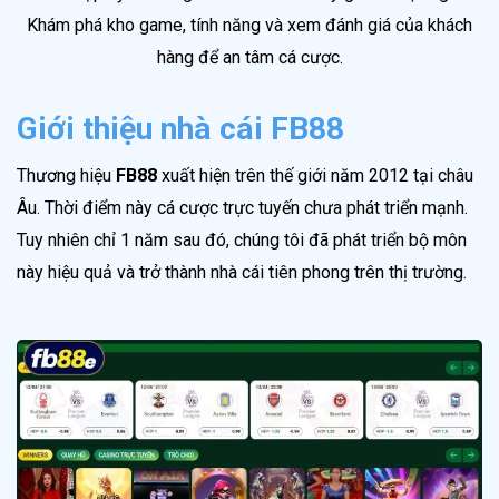
Khám phá kho game, tính năng và xem đánh giá của khách
hàng để an tâm cá cược.
Giới thiệu nhà cái FB88
Thương hiệu
FB88
xuất hiện trên thế giới năm 2012 tại châu
Âu. Thời điểm này cá cược trực tuyến chưa phát triển mạnh.
Tuy nhiên chỉ 1 năm sau đó, chúng tôi đã phát triển bộ môn
này hiệu quả và trở thành nhà cái tiên phong trên thị trường.