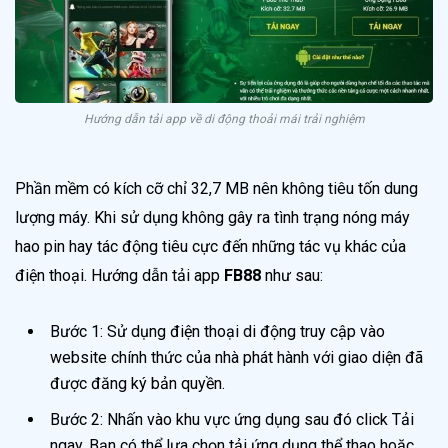
Hướng dẫn tải app về di động thoải mái trải nghiệm
Phần mềm có kích cỡ chỉ 32,7 MB nên không tiêu tốn dung
lượng máy. Khi sử dụng không gây ra tình trạng nóng máy
hao pin hay tác động tiêu cực đến những tác vụ khác của
điện thoại. Hướng dẫn tải app
FB88
như sau:
Bước 1: Sử dụng điện thoại di động truy cập vào
website chính thức của nhà phát hành với giao diện đã
được đăng ký bản quyền.
Bước 2: Nhấn vào khu vực ứng dụng sau đó click Tải
ngay. Bạn có thể lựa chọn tải ứng dụng thể thao hoặc