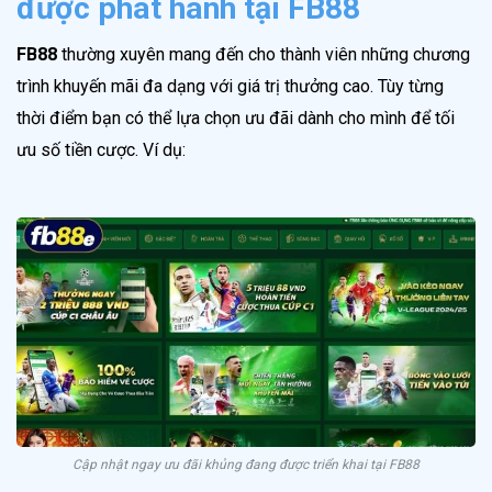
được phát hành tại FB88
FB88
thường xuyên mang đến cho thành viên những chương
trình khuyến mãi đa dạng với giá trị thưởng cao. Tùy từng
thời điểm bạn có thể lựa chọn ưu đãi dành cho mình để tối
ưu số tiền cược. Ví dụ:
Cập nhật ngay ưu đãi khủng đang được triển khai tại FB88