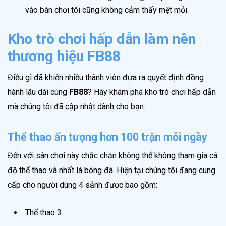
vào bàn chơi tôi cũng không cảm thấy mệt mỏi.
Kho trò chơi hấp dẫn làm nên
thương hiệu FB88
Điều gì đã khiến nhiều thành viên đưa ra quyết định đồng
hành lâu dài cùng
FB88
? Hãy khám phá kho trò chơi hấp dẫn
mà chúng tôi đã cập nhật dành cho bạn:
Thể thao ấn tượng hơn 100 trận mỗi ngày
Đến với sân chơi này chắc chắn không thể không tham gia cá
độ thể thao và nhất là bóng đá. Hiện tại chúng tôi đang cung
cấp cho người dùng 4 sảnh được bao gồm:
Thể thao 3