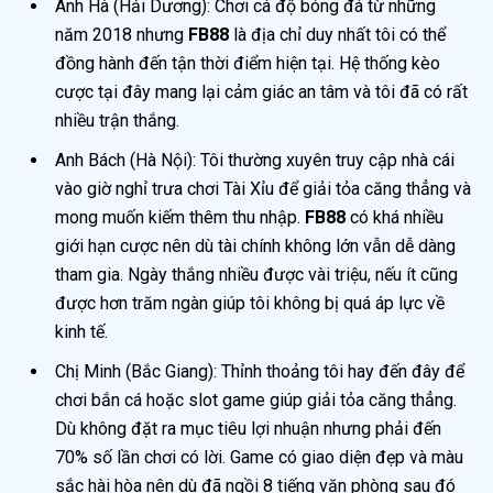
Anh Hà (Hải Dương): Chơi cá độ bóng đá từ những
năm 2018 nhưng
FB88
là địa chỉ duy nhất tôi có thể
đồng hành đến tận thời điểm hiện tại. Hệ thống kèo
cược tại đây mang lại cảm giác an tâm và tôi đã có rất
nhiều trận thắng.
Anh Bách (Hà Nội): Tôi thường xuyên truy cập nhà cái
vào giờ nghỉ trưa chơi Tài Xỉu để giải tỏa căng thẳng và
mong muốn kiếm thêm thu nhập.
FB88
có khá nhiều
giới hạn cược nên dù tài chính không lớn vẫn dễ dàng
tham gia. Ngày thắng nhiều được vài triệu, nếu ít cũng
được hơn trăm ngàn giúp tôi không bị quá áp lực về
kinh tế.
Chị Minh (Bắc Giang): Thỉnh thoảng tôi hay đến đây để
chơi bắn cá hoặc slot game giúp giải tỏa căng thẳng.
Dù không đặt ra mục tiêu lợi nhuận nhưng phải đến
70% số lần chơi có lời. Game có giao diện đẹp và màu
sắc hài hòa nên dù đã ngồi 8 tiếng văn phòng sau đó