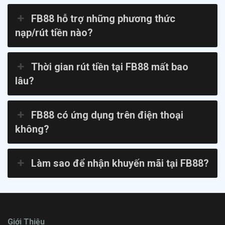
FB88 hỗ trợ những phương thức
nạp/rút tiền nào?
Thời gian rút tiền tại FB88 mất bao
lâu?
FB88 có ứng dụng trên điện thoại
không?
Làm sao để nhận khuyến mãi tại FB88?
Giới Thiệu