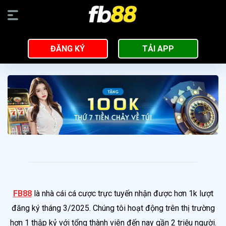
ĐĂNG KÝ
TẢI APP
FB88
là nhà cái cá cược trực tuyến nhận được hơn 1k lượt
đăng ký tháng 3/2025. Chúng tôi hoạt động trên thị trường
hơn 1 thập kỷ với tổng thành viên đến nay gần 2 triệu người.