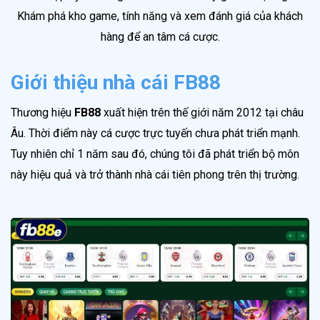
Khám phá kho game, tính năng và xem đánh giá của khách
hàng để an tâm cá cược.
Giới thiệu nhà cái FB88
Thương hiệu
FB88
xuất hiện trên thế giới năm 2012 tại châu
Âu. Thời điểm này cá cược trực tuyến chưa phát triển mạnh.
Tuy nhiên chỉ 1 năm sau đó, chúng tôi đã phát triển bộ môn
này hiệu quả và trở thành nhà cái tiên phong trên thị trường.