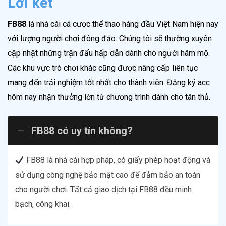
Lời kết
FB88
là nhà cái cá cược thể thao hàng đầu Việt Nam hiện nay
với lượng người chơi đông đảo. Chúng tôi sẽ thường xuyên
cập nhật những trận đấu hấp dẫn dành cho người hâm mộ.
Các khu vực trò chơi khác cũng được nâng cấp liên tục
mang đến trải nghiệm tốt nhất cho thành viên. Đăng ký acc
hôm nay nhận thưởng lớn từ chương trình dành cho tân thủ.
FB88 có uy tín không?
FB88 là nhà cái hợp pháp, có giấy phép hoạt động và
sử dụng công nghệ bảo mật cao để đảm bảo an toàn
cho người chơi. Tất cả giao dịch tại FB88 đều minh
bạch, công khai.