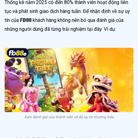
Thống kê năm 2025 có đến 80% thành viên hoạt động liên
tục và phát sinh giao dịch hàng tuần. Để nhận định về sự uy
tín của
FB88
khách hàng không nên bỏ qua đánh giá của
những người dùng đã từng trải nghiệm tại đây. Ví dụ:
Xem đánh giá của thành viên về độ uy tín thương hiệu