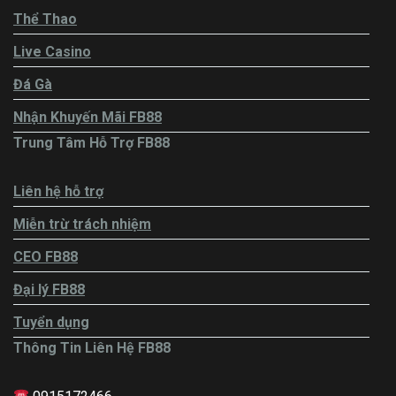
Thể Thao
Live Casino
Đá Gà
Nhận Khuyến Mãi FB88
Trung Tâm Hỗ Trợ FB88
Liên hệ hỗ trợ
Miễn trừ trách nhiệm
CEO FB88
Đại lý FB88
Tuyển dụng
Thông Tin Liên Hệ FB88