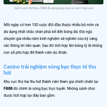
Sảnh cược thể thao FB88 đa dạng giúp bạn so sánh hiệu quả
Mỗi ngày có hơn 100 cuộc đối đầu thuộc nhiều bộ môn và
đa dạng nhất chắc chắn phải kể đến bóng đá. Đội ngũ
chuyên gia nhiều năm kinh nghiệm sẽ nghiên cứu kỹ càng
các thông tin liên quan. Sau đó tích hợp lên bảng tỷ lệ những
con số phù hợp để thành viên dự đoán.
Casino trải nghiệm sòng bạc thực tế thu
hút
Khu vực thứ hai thu hút thành viên tham gia chinh chiến tại
FB88
đó chính là sòng bạc trực tuyến. Những sảnh chơi
được tích hợp tại đây bao gồm: