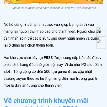
Bắn cá và quay hũ luôn nhận được nhiều lượt truy cập chơi game
Nổ hũ cũng là sản phẩm cược vừa giúp bạn giải trí vừa
mang lại nguồn thu nhập cao cho thành viên. Người chơi chỉ
cần nhấn spin để các biểu tượng quay ngẫu nhiên và dừng
lại ở đúng lựa chọn thanh toán.
Hai khu vực chơi này tại
FB88
được cung cấp bởi các đơn vị
phát hành hàng đầu thế giới hiện nay. Ví dụ như PG slot, Sim
slot… Tổng cộng có đến 500 tựa game được cập nhật
thường xuyên theo xu hướng mang đến môi trường giải trí
mới lạ đầy ấn tượng cho thành viên.
Về chương trình khuyến mãi