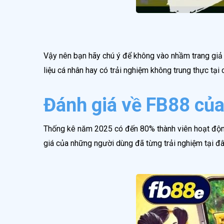
Vậy nên bạn hãy chú ý để không vào nhầm trang giả m
liệu cá nhân hay có trải nghiệm không trung thực tại c
Đánh giá về FB88 củ
Thống kê năm 2025 có đến 80% thành viên hoạt động 
giá của những người dùng đã từng trải nghiệm tại đây