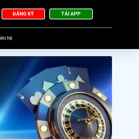
ĐĂNG KÝ
TẢI APP
iên hệ