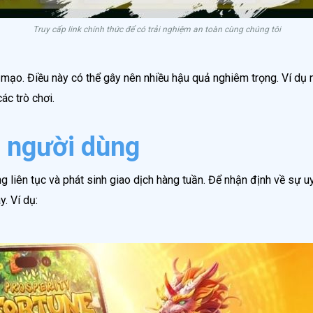
Truy cấp link chính thức để có trải nghiệm an toàn cùng chúng tôi
ạo. Điều này có thể gây nên nhiều hậu quả nghiêm trọng. Ví dụ n
ác trò chơi.
a người dùng
liên tục và phát sinh giao dịch hàng tuần. Để nhận định về sự u
. Ví dụ: