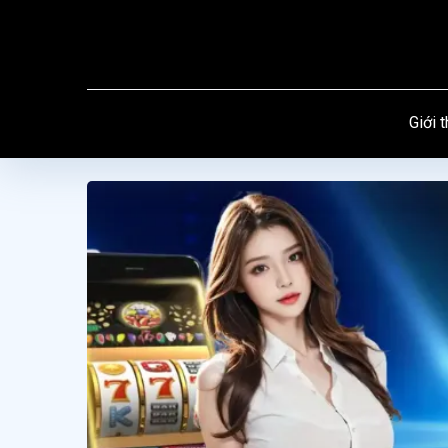
Giới t