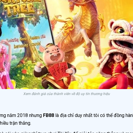
Xem đánh giá của thành viên về độ uy tín thương hiệu
những năm 2018 nhưng
FB88
là địa chỉ duy nhất tôi có thể đồng hàn
hiều trận thắng.