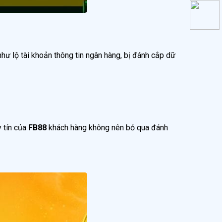
hư lộ tài khoản thông tin ngân hàng, bị đánh cắp dữ
y tín của
FB88
khách hàng không nên bỏ qua đánh