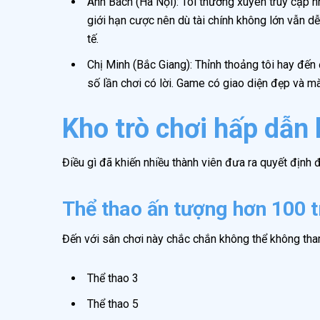
Anh Bách (Hà Nội): Tôi thường xuyên truy cập n
giới hạn cược nên dù tài chính không lớn vẫn dễ
tế.
Chị Minh (Bắc Giang): Thỉnh thoảng tôi hay đến
số lần chơi có lời. Game có giao diện đẹp và 
Kho trò chơi hấp dẫn
Điều gì đã khiến nhiều thành viên đưa ra quyết định
Thể thao ấn tượng hơn 100 
Đến với sân chơi này chắc chắn không thể không tha
Thể thao 3
Thể thao 5