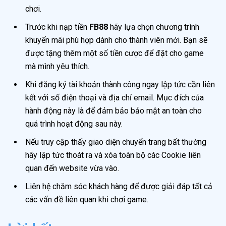
chơi.
Trước khi nạp tiền
FB88
hãy lựa chọn chương trình
khuyến mãi phù hợp dành cho thành viên mới. Bạn sẽ
được tặng thêm một số tiền cược để đặt cho game
mà mình yêu thích.
Khi đăng ký tài khoản thành công ngay lập tức cần liên
kết với số điện thoại và địa chỉ email. Mục đích của
hành động này là để đảm bảo bảo mật an toàn cho
quá trình hoạt động sau này.
Nếu truy cập thấy giao diện chuyển trang bất thường
hãy lập tức thoát ra và xóa toàn bộ các Cookie liên
quan đến website vừa vào.
Liên hệ chăm sóc khách hàng để được giải đáp tất cả
các vấn đề liên quan khi chơi game.