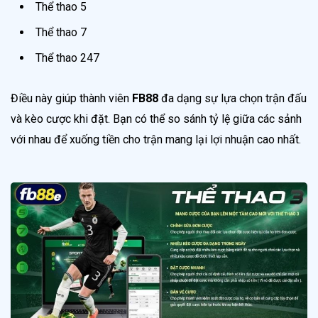
Thể thao 5
Thể thao 7
Thể thao 247
Điều này giúp thành viên
FB88
đa dạng sự lựa chọn trận đấu
và kèo cược khi đặt. Bạn có thể so sánh tỷ lệ giữa các sảnh
với nhau để xuống tiền cho trận mang lại lợi nhuận cao nhất.