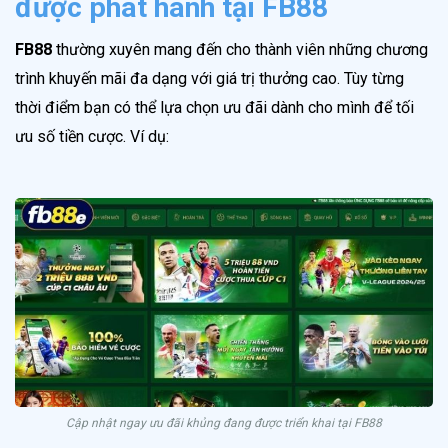
được phát hành tại FB88
FB88
thường xuyên mang đến cho thành viên những chương
trình khuyến mãi đa dạng với giá trị thưởng cao. Tùy từng
thời điểm bạn có thể lựa chọn ưu đãi dành cho mình để tối
ưu số tiền cược. Ví dụ:
Cập nhật ngay ưu đãi khủng đang được triển khai tại FB88