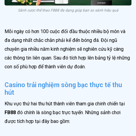
Sảnh cược thể thao FB88 đa dạng giúp bạn so sánh hiệu quả
Mỗi ngày có hơn 100 cuộc đối đầu thuộc nhiều bộ môn và
đa dạng nhất chắc chắn phải kể đến bóng đá. Đội ngũ
chuyên gia nhiều năm kinh nghiệm sẽ nghiên cứu kỹ càng
các thông tin liên quan. Sau đó tích hợp lên bảng tỷ lệ những
con số phù hợp để thành viên dự đoán.
Casino trải nghiệm sòng bạc thực tế thu
hút
Khu vực thứ hai thu hút thành viên tham gia chinh chiến tại
FB88
đó chính là sòng bạc trực tuyến. Những sảnh chơi
được tích hợp tại đây bao gồm: