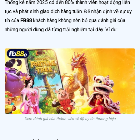
Thống kê năm 2025 có đến 80% thành viên hoạt động liên
tục và phát sinh giao dịch hàng tuần. Để nhận định về sự uy
tín của
FB88
khách hàng không nên bỏ qua đánh giá của
những người dùng đã từng trải nghiệm tại đây. Ví dụ:
Xem đánh giá của thành viên về độ uy tín thương hiệu