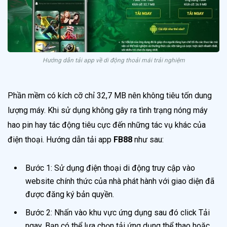
Hướng dẫn tải app về di động thoải mái trải nghiệm
Phần mềm có kích cỡ chỉ 32,7 MB nên không tiêu tốn dung
lượng máy. Khi sử dụng không gây ra tình trạng nóng máy
hao pin hay tác động tiêu cực đến những tác vụ khác của
điện thoại. Hướng dẫn tải app
FB88
như sau:
Bước 1: Sử dụng điện thoại di động truy cập vào
website chính thức của nhà phát hành với giao diện đã
được đăng ký bản quyền.
Bước 2: Nhấn vào khu vực ứng dụng sau đó click Tải
ngay. Bạn có thể lựa chọn tải ứng dụng thể thao hoặc