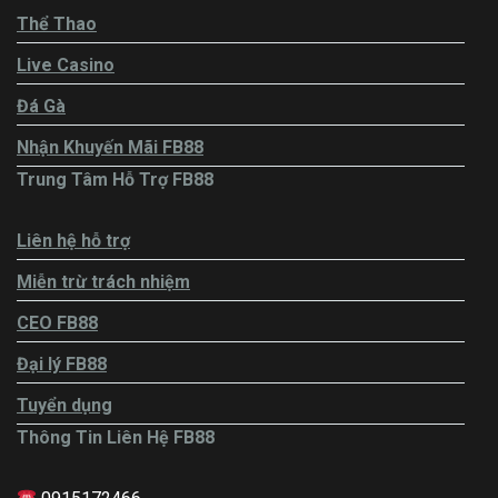
Thể Thao
Live Casino
Đá Gà
Nhận Khuyến Mãi FB88
Trung Tâm Hỗ Trợ FB88
Liên hệ hỗ trợ
Miễn trừ trách nhiệm
CEO FB88
Đại lý FB88
Tuyển dụng
Thông Tin Liên Hệ FB88