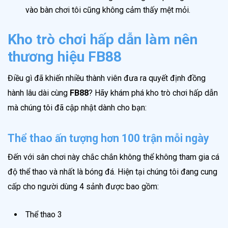
vào bàn chơi tôi cũng không cảm thấy mệt mỏi.
Kho trò chơi hấp dẫn làm nên
thương hiệu FB88
Điều gì đã khiến nhiều thành viên đưa ra quyết định đồng
hành lâu dài cùng
FB88
? Hãy khám phá kho trò chơi hấp dẫn
mà chúng tôi đã cập nhật dành cho bạn:
Thể thao ấn tượng hơn 100 trận mỗi ngày
Đến với sân chơi này chắc chắn không thể không tham gia cá
độ thể thao và nhất là bóng đá. Hiện tại chúng tôi đang cung
cấp cho người dùng 4 sảnh được bao gồm:
Thể thao 3