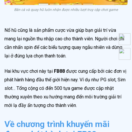
Bắn cá và quay hũ luôn nhận được nhiều lượt truy cập chơi game
Nổ hũ cũng là sản phẩm cược vừa giúp bạn giải trí vừa
mang lại nguồn thu nhập cao cho thành viên. Người chơi chỉ
cần nhấn spin để các biểu tượng quay ngẫu nhiên và dừng
lại ở đúng lựa chọn thanh toán.
Hai khu vực chơi này tại
FB88
được cung cấp bởi các đơn vị
phát hành hàng đầu thế giới hiện nay. Ví dụ như PG slot, Sim
slot… Tổng cộng có đến 500 tựa game được cập nhật
thường xuyên theo xu hướng mang đến môi trường giải trí
mới lạ đầy ấn tượng cho thành viên.
Về chương trình khuyến mãi