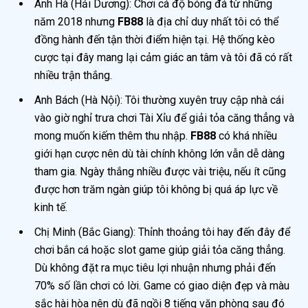
Anh Hà (Hải Dương): Chơi cá độ bóng đá từ những
năm 2018 nhưng
FB88
là địa chỉ duy nhất tôi có thể
đồng hành đến tận thời điểm hiện tại. Hệ thống kèo
cược tại đây mang lại cảm giác an tâm và tôi đã có rất
nhiều trận thắng.
Anh Bách (Hà Nội): Tôi thường xuyên truy cập nhà cái
vào giờ nghỉ trưa chơi Tài Xỉu để giải tỏa căng thẳng và
mong muốn kiếm thêm thu nhập.
FB88
có khá nhiều
giới hạn cược nên dù tài chính không lớn vẫn dễ dàng
tham gia. Ngày thắng nhiều được vài triệu, nếu ít cũng
được hơn trăm ngàn giúp tôi không bị quá áp lực về
kinh tế.
Chị Minh (Bắc Giang): Thỉnh thoảng tôi hay đến đây để
chơi bắn cá hoặc slot game giúp giải tỏa căng thẳng.
Dù không đặt ra mục tiêu lợi nhuận nhưng phải đến
70% số lần chơi có lời. Game có giao diện đẹp và màu
sắc hài hòa nên dù đã ngồi 8 tiếng văn phòng sau đó