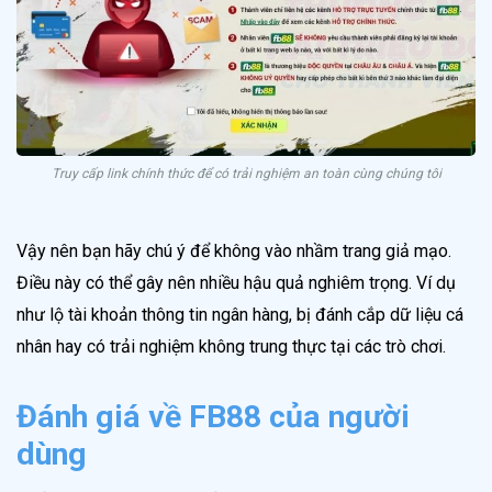
Truy cấp link chính thức để có trải nghiệm an toàn cùng chúng tôi
Vậy nên bạn hãy chú ý để không vào nhầm trang giả mạo.
Điều này có thể gây nên nhiều hậu quả nghiêm trọng. Ví dụ
như lộ tài khoản thông tin ngân hàng, bị đánh cắp dữ liệu cá
nhân hay có trải nghiệm không trung thực tại các trò chơi.
Đánh giá về FB88 của người
dùng